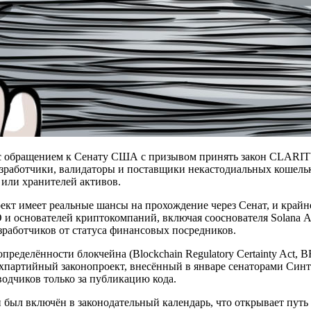
пила с обращением к Сенату США с призывом принять закон CLARI
разработчики, валидаторы и поставщики некастодиальных кошель
 или хранителей активов.
оект имеет реальные шансы на прохождение через Сенат, и крайн
 и основателей криптокомпаний, включая сооснователя Solana 
работчиков от статуса финансовых посредников.
определённости блокчейна (Blockchain Regulatory Certainty Act,
хпартийный законопроект, внесённый в январе сенаторами Синт
водчиков только за публикацию кода.
был включён в законодательный календарь, что открывает путь 