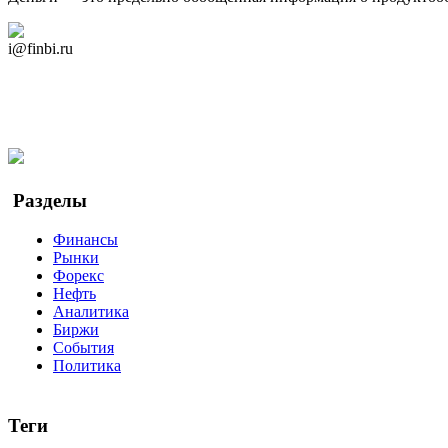
Дзен Канал
i@finbi.ru
@finbi1
Мы в OK
Facebook
Twitter
YouTube
Google Новости
Разделы
Финансы
Рынки
Форекс
Нефть
Аналитика
Биржи
События
Политика
Теги