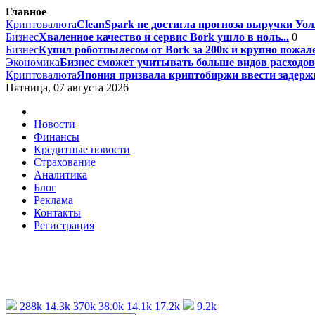
Главное
Криптовалюта
CleanSpark не достигла прогноза выручки Уолл
Бизнес
Хваленное качество и сервис Bork ушло в ноль...
0
Бизнес
Купил роботпылесом от Bork за 200к и крупно пожале
Экономика
Бизнес сможет учитывать больше видов расходов 
Криптовалюта
Япония призвала криптобиржи ввести задержк
Пятница, 07 августа 2026
Новости
Финансы
Кредитные новости
Страхование
Аналитика
Блог
Реклама
Контакты
Регистрация
288k
14.3k
370k
38.0k
14.1k
17.2k
9.2k