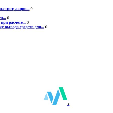
-стрит, акции...
0
л...
0
при расчете...
0
у вывода средств для...
0
.