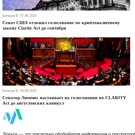
Биткоин В· 07.08.2026
Сенат США отложил голосование по криптовалютному
закону Clarity Act до сентября
Биткоин В· 06.08.2026
Сенатор Люммис настаивает на голосовании по CLARITY
Act до августовских каникул
ФинБи
Деньги — это предельно обобщённая информация о продуктоо