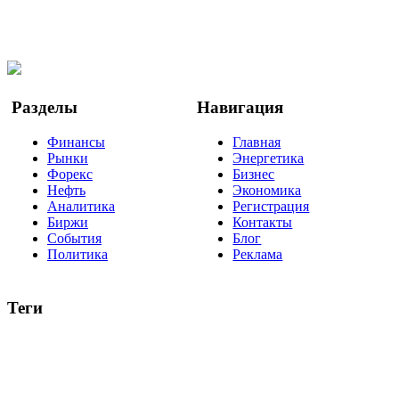
Мы в OK
Facebook
Twitter
YouTube
Google Новости
Разделы
Навигация
Финансы
Главная
Рынки
Энергетика
Форекс
Бизнес
Нефть
Экономика
Аналитика
Регистрация
Биржи
Контакты
События
Блог
Политика
Реклама
Теги
акции
биткоин
USD
рубль
крипторубль
кредит
ипотека
нефть
банки
прогнозы
рынки
brent
актив
недвижимость
ммвб
ПИФ
курс
евро
котировки
инвестиции
золото
доллар
биржа
индексы
сделка