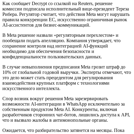
Как сообщает Decrypt со ссылкой на Reuters, решение
комиссии подписала исполнительный вице-президент Тереза
Рибера. Регулятор считает, что действия Meta могут нарушать
правила конкуренции ЕС, искусственно ограничивая рынок
AI-ассистентов для бизнес-коммуникаций.
В Meta решение назвали «регуляторным перехлестом» и
пообещали подать апелляцию. Компания утверждает, что
сохранение контроля над интеграцией AI-функций
необходимо для обеспечения безопасности и
конфиденциальности пользовательских данных.
В случае невыполнения предписания Meta грозит штраф до
10% от глобальной годовой выручки. Эксперты отмечают, что
это дело может стать прецедентом для регулирования
взаимодействия крупных платформ с технологиями
искусственного интеллекта.
Спор возник вокруг решения Meta зарезервировать
возможности AI-интеграции в WhatsApp исключительно за
собственным продуктом Meta AI. Конкуренты, включая
разработчиков сторонних чат-ботов, лишились доступа к API,
что и вызвало жалобы в антимонопольные органы.
Ожидается, что разбирательство затянется на месяцы. Пока