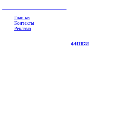
криптовалюта
памп
брокер
все теги
Главная
Контакты
Реклама
©
Copyright 2014-2026 Портал "
ФИНБИ
.РУ"
- новости
финансовых рынков.