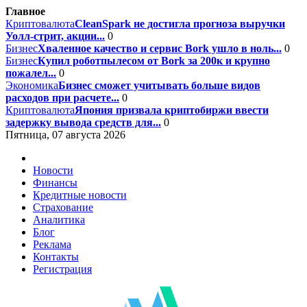
Главное
Криптовалюта
CleanSpark не достигла прогноза выручки
Уолл-стрит, акции...
0
Бизнес
Хваленное качество и сервис Bork ушло в ноль...
0
Бизнес
Купил роботпылесом от Bork за 200к и крупно
пожалел...
0
Экономика
Бизнес сможет учитывать больше видов
расходов при расчете...
0
Криптовалюта
Япония призвала криптобиржи ввести
задержку вывода средств для...
0
Пятница, 07 августа 2026
Новости
Финансы
Кредитные новости
Страхование
Аналитика
Блог
Реклама
Контакты
Регистрация