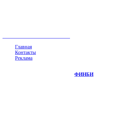
акции
биткоин
USD
рубль
крипторубль
кредит
ипотека
нефть
банки
прогнозы
рынки
brent
актив
недвижимость
ммвб
ПИФ
курс
евро
котировки
инвестиции
золото
доллар
биржа
индексы
сделка
криптовалюта
памп
брокер
все теги
Главная
Контакты
Реклама
©
Copyright 2014-2026 Портал "
ФИНБИ
.РУ"
- новости
финансовых рынков.