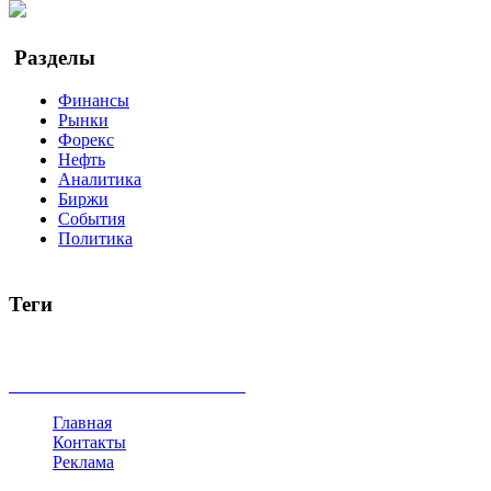
Google Новости
Разделы
Финансы
Рынки
Форекс
Нефть
Аналитика
Биржи
События
Политика
Теги
акции
биткоин
USD
рубль
крипторубль
кредит
ипотека
доллар
биржа
индексы
сделка
криптовалюта
памп
броке
все теги
Главная
Контакты
Реклама