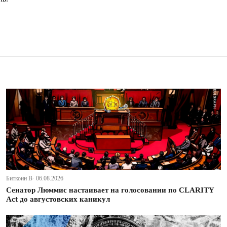
Биткоин В· 06.08.2026
Сенатор Люммис настаивает на голосовании по CLARITY
Act до августовских каникул