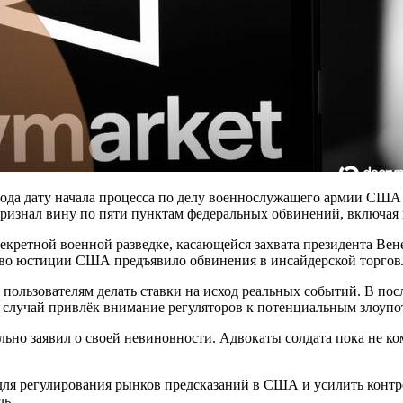
 года дату начала процесса по делу военнослужащего армии США
 признал вину по пяти пунктам федеральных обвинений, включа
 секретной военной разведке, касающейся захвата президента В
ство юстиции США предъявило обвинения в инсайдерской торгов
пользователям делать ставки на исход реальных событий. В пос
 случай привлёк внимание регуляторов к потенциальным злоуп
ально заявил о своей невиновности. Адвокаты солдата пока не к
 для регулирования рынков предсказаний в США и усилить конт
ль.