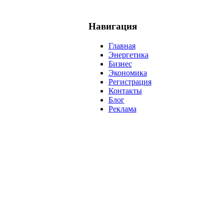
Навигация
Главная
Энергетика
Бизнес
Экономика
Регистрация
Контакты
Блог
Реклама
нефть
банки
прогнозы
рынки
brent
актив
недвижимость
р