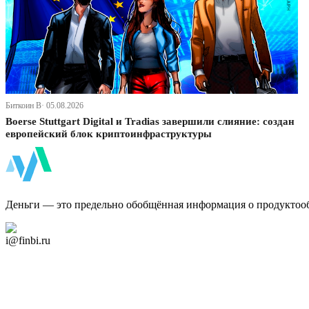
Биткоин В· 05.08.2026
Boerse Stuttgart Digital и Tradias завершили слияние: создан
европейский блок криптоинфраструктуры
ФинБи
Деньги — это предельно обобщённая информация о продуктоо
Дзен Канал
i@finbi.ru
@finbi1
Мы в OK
Facebook
Twitter
YouTube