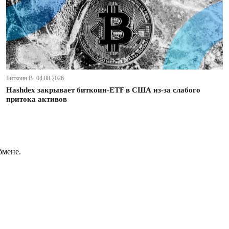
Биткоин В· 04.08.2026
Hashdex закрывает биткоин-ETF в США из-за слабого
притока активов
бмене.