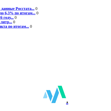
данные Росстата...
0
о 6,3% по итогам...
0
году...
0
литр...
0
кта по итогам...
0
.