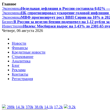
Главное
Экономика
Недельная дефляция в России составила 0,02% — 
Экономика
ЦБ спрогнозировал ускорение годовой инфляции д
Экономика
МВФ прогнозирует рост ВВП Сирии на 10% в 2026 
Бизнес
В России за неделю бензин подешевел на 1,12 рубля за 
Инвестиции
Индекс Мосбиржи вырос на 1,43% до 2301,65 пун
Четверг, 06 августа 2026
Новости
Финансы
Кредитные новости
Страхование
Аналитика
Блог
Реклама
Контакты
Регистрация
288k
14.3k
370k
38.0k
14.1k
17.2k
9.2k