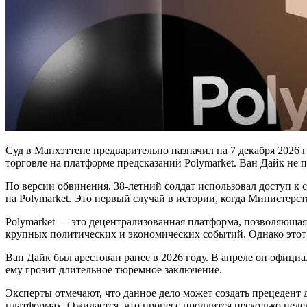
Суд в Манхэттене предварительно назначил на 7 декабря 2026
торговле на платформе предсказаний Polymarket. Ван Дайк не
По версии обвинения, 38-летний солдат использовал доступ к
на Polymarket. Это первый случай в истории, когда Министер
Polymarket — это децентрализованная платформа, позволяющая 
крупных политических и экономических событий. Однако этот
Ван Дайк был арестован ранее в 2026 году. В апреле он офици
ему грозит длительное тюремное заключение.
Эксперты отмечают, что данное дело может создать прецедент
платформах. Ожидается, что процесс продлится несколько неде