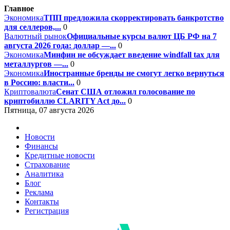
Главное
Экономика
ТПП предложила скорректировать банкротство
для селлеров,...
0
Валютный рынок
Официальные курсы валют ЦБ РФ на 7
августа 2026 года: доллар —...
0
Экономика
Минфин не обсуждает введение windfall tax для
металлургов —...
0
Экономика
Иностранные бренды не смогут легко вернуться
в Россию: власти...
0
Криптовалюта
Сенат США отложил голосование по
криптобиллю CLARITY Act до...
0
Пятница, 07 августа 2026
Новости
Финансы
Кредитные новости
Страхование
Аналитика
Блог
Реклама
Контакты
Регистрация