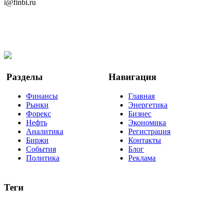
i@finbi.ru
@finbi1
Мы в OK
Facebook
Twitter
YouTube
Google Новости
Разделы
Навигация
Финансы
Главная
Рынки
Энергетика
Форекс
Бизнес
Нефть
Экономика
Аналитика
Регистрация
Биржи
Контакты
События
Блог
Политика
Реклама
Теги
акции
биткоин
USD
рубль
крипторубль
кредит
ипотека
нефть
банки
прогнозы
рынки
brent
актив