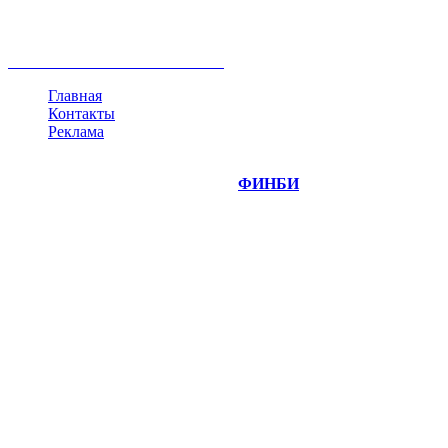
недвижимость
ммвб
ПИФ
курс
евро
котировки
инвестиции
золото
доллар
биржа
индексы
сделка
криптовалюта
памп
брокер
все теги
Главная
Контакты
Реклама
©
Copyright 2014-2026 Портал "
ФИНБИ
.РУ"
- новости
финансовых рынков.