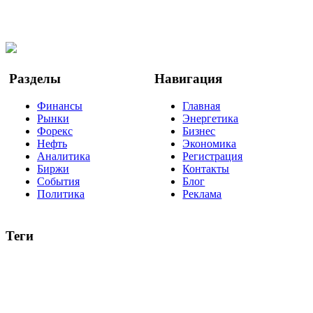
Facebook
Twitter
YouTube
Google Новости
Разделы
Навигация
Финансы
Главная
Рынки
Энергетика
Форекс
Бизнес
Нефть
Экономика
Аналитика
Регистрация
Биржи
Контакты
События
Блог
Политика
Реклама
Теги
акции
биткоин
USD
рубль
крипторубль
кредит
ипотека
нефть
банки
прогнозы
рынки
brent
актив
недвижимость
ммвб
ПИФ
курс
евро
котировки
инвестиции
золото
доллар
биржа
индексы
сделка
криптовалюта
памп
брокер