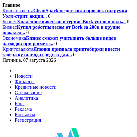
Главное
Криптовалюта
CleanSpark не достигла прогноза выручки
Уолл-стрит, акции...
0
Бизнес
Хваленное качество и сервис Bork ушло в ноль...
0
Бизнес
Купил роботпылесом от Bork за 200к и крупно
пожалел...
0
Экономика
Бизнес сможет учитывать больше видов
расходов при расчете...
0
Криптовалюта
Япония призвала криптобиржи ввести
задержку вывода средств для...
0
Пятница, 07 августа 2026
Новости
Финансы
Кредитные новости
Страхование
Аналитика
Блог
Реклама
Контакты
Регистрация