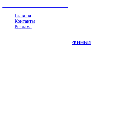
все теги
Главная
Контакты
Реклама
©
Copyright 2014-2026 Портал "
ФИНБИ
.РУ"
- новости
финансовых рынков.