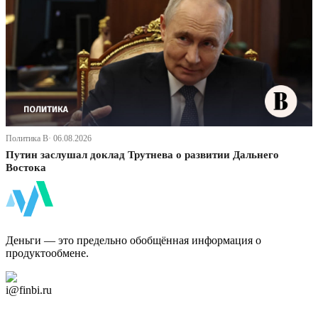
Политика В· 06.08.2026
Путин заслушал доклад Трутнева о развитии Дальнего
Востока
ФинБи
Деньги — это предельно обобщённая информация о
продуктообмене.
Дзен Канал
i@finbi.ru
@finbi1
Мы в OK