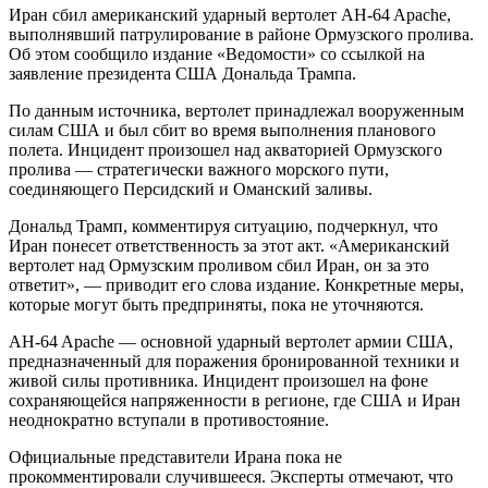
Иран сбил американский ударный вертолет AH-64 Apache,
выполнявший патрулирование в районе Ормузского пролива.
Об этом сообщило издание «Ведомости» со ссылкой на
заявление президента США Дональда Трампа.
По данным источника, вертолет принадлежал вооруженным
силам США и был сбит во время выполнения планового
полета. Инцидент произошел над акваторией Ормузского
пролива — стратегически важного морского пути,
соединяющего Персидский и Оманский заливы.
Дональд Трамп, комментируя ситуацию, подчеркнул, что
Иран понесет ответственность за этот акт. «Американский
вертолет над Ормузским проливом сбил Иран, он за это
ответит», — приводит его слова издание. Конкретные меры,
которые могут быть предприняты, пока не уточняются.
AH-64 Apache — основной ударный вертолет армии США,
предназначенный для поражения бронированной техники и
живой силы противника. Инцидент произошел на фоне
сохраняющейся напряженности в регионе, где США и Иран
неоднократно вступали в противостояние.
Официальные представители Ирана пока не
прокомментировали случившееся. Эксперты отмечают, что