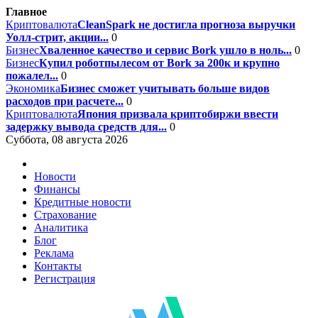
Главное
Криптовалюта
CleanSpark не достигла прогноза выручки
Уолл-стрит, акции...
0
Бизнес
Хваленное качество и сервис Bork ушло в ноль...
0
Бизнес
Купил роботпылесом от Bork за 200к и крупно
пожалел...
0
Экономика
Бизнес сможет учитывать больше видов
расходов при расчете...
0
Криптовалюта
Япония призвала криптобиржи ввести
задержку вывода средств для...
0
Суббота, 08 августа 2026
Новости
Финансы
Кредитные новости
Страхование
Аналитика
Блог
Реклама
Контакты
Регистрация