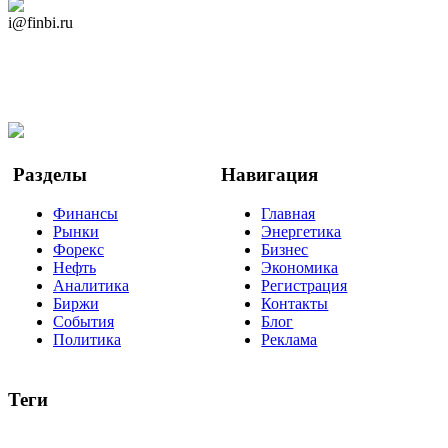
Дзен Канал
i@finbi.ru
@finbi1
Мы в OK
Facebook
Twitter
YouTube
Google Новости
Разделы
Навигация
Финансы
Главная
Рынки
Энергетика
Форекс
Бизнес
Нефть
Экономика
Аналитика
Регистрация
Биржи
Контакты
События
Блог
Политика
Реклама
Теги
акции
биткоин
USD
рубль
крипторубль
кредит