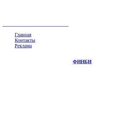
ипотека
нефть
банки
прогнозы
рынки
brent
актив
недвижимость
ммвб
ПИФ
курс
евро
котировки
инвестиции
золото
доллар
биржа
индексы
сделка
криптовалюта
памп
брокер
все теги
Главная
Контакты
Реклама
©
Copyright 2014-2026 Портал "
ФИНБИ
.РУ"
- новости
финансовых рынков.