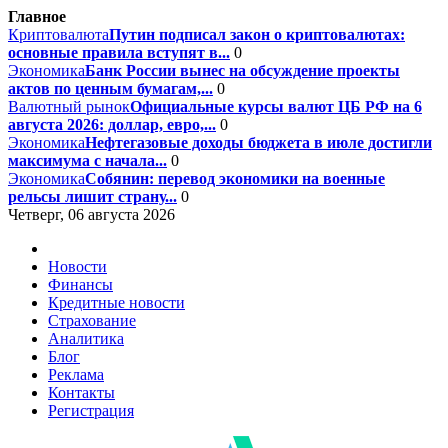
Главное
Криптовалюта
Путин подписал закон о криптовалютах:
основные правила вступят в...
0
Экономика
Банк России вынес на обсуждение проекты
актов по ценным бумагам,...
0
Валютный рынок
Официальные курсы валют ЦБ РФ на 6
августа 2026: доллар, евро,...
0
Экономика
Нефтегазовые доходы бюджета в июле достигли
максимума с начала...
0
Экономика
Собянин: перевод экономики на военные
рельсы лишит страну...
0
Четверг, 06 августа 2026
Новости
Финансы
Кредитные новости
Страхование
Аналитика
Блог
Реклама
Контакты
Регистрация