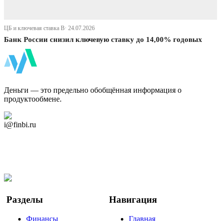
ЦБ и ключевая ставка В· 24.07.2026
Банк России снизил ключевую ставку до 14,00% годовых
ФинБи
Деньги — это предельно обобщённая информация о
продуктообмене.
Дзен Канал
i@finbi.ru
@finbi1
Мы в OK
Facebook
Twitter
YouTube
Google Новости
Разделы
Навигация
Финансы
Главная