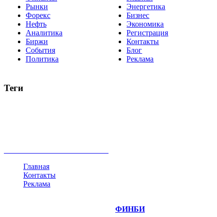
Рынки
Энергетика
Форекс
Бизнес
Нефть
Экономика
Аналитика
Регистрация
Биржи
Контакты
События
Блог
Политика
Реклама
Теги
акции
биткоин
USD
рубль
крипторубль
кредит
ипотека
нефть
банки
прогнозы
рынки
brent
актив
недвижимость
ммвб
ПИФ
курс
евро
котировки
инвестиции
золото
доллар
биржа
индексы
сделка
криптовалюта
памп
брокер
все теги
Главная
Контакты
Реклама
©
Copyright 2014-2026 Портал "
ФИНБИ
.РУ"
- новости