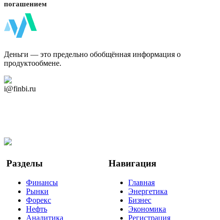
погашением
ФинБи
Деньги — это предельно обобщённая информация о
продуктообмене.
Дзен Канал
i@finbi.ru
@finbi1
Мы в OK
Facebook
Twitter
YouTube
Google Новости
Разделы
Навигация
Финансы
Главная
Рынки
Энергетика
Форекс
Бизнес
Нефть
Экономика
Аналитика
Регистрация