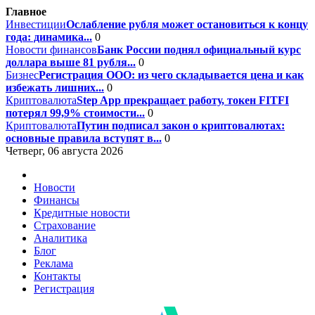
Главное
Инвестиции
Ослабление рубля может остановиться к концу
года: динамика...
0
Новости финансов
Банк России поднял официальный курс
доллара выше 81 рубля...
0
Бизнес
Регистрация ООО: из чего складывается цена и как
избежать лишних...
0
Криптовалюта
Step App прекращает работу, токен FITFI
потерял 99,9% стоимости...
0
Криптовалюта
Путин подписал закон о криптовалютах:
основные правила вступят в...
0
Четверг, 06 августа 2026
Новости
Финансы
Кредитные новости
Страхование
Аналитика
Блог
Реклама
Контакты
Регистрация