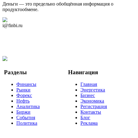
Деньги — это предельно обобщённая информация о
продуктообмене.
Дзен Канал
i@finbi.ru
@finbi1
Мы в OK
Facebook
Twitter
YouTube
Google Новости
Разделы
Навигация
Финансы
Главная
Рынки
Энергетика
Форекс
Бизнес
Нефть
Экономика
Аналитика
Регистрация
Биржи
Контакты
События
Блог
Политика
Реклама