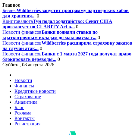
Главное
Бизнес
Wildberries запустит программу партнерских хабов
для хранения...
0
Криптовалюта
Тун подал ходатайство: Сенат США
проголосует по CLARITY Act в...
0
Новости финансов
Банки подняли ставки по
краткосрочным вкладам до максимума с...
0
Новости финансов
Wildberries расширила страховку заказов
на случай атак...
0
Новости финансов
Банки с 1 марта 2027 года получат право
блокировать переводы...
0
Суббота, 08 августа 2026
Новости
Финансы
Кредитные новости
Страхование
Аналитика
Блог
Реклама
Контакты
Регистрация