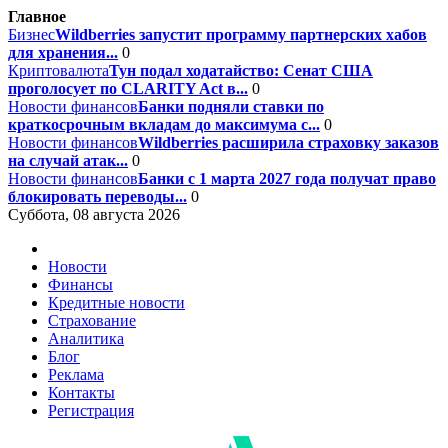
Главное
Бизнес
Wildberries запустит программу партнерских хабов
для хранения...
0
Криптовалюта
Тун подал ходатайство: Сенат США
проголосует по CLARITY Act в...
0
Новости финансов
Банки подняли ставки по
краткосрочным вкладам до максимума с...
0
Новости финансов
Wildberries расширила страховку заказов
на случай атак...
0
Новости финансов
Банки с 1 марта 2027 года получат право
блокировать переводы...
0
Суббота, 08 августа 2026
Новости
Финансы
Кредитные новости
Страхование
Аналитика
Блог
Реклама
Контакты
Регистрация