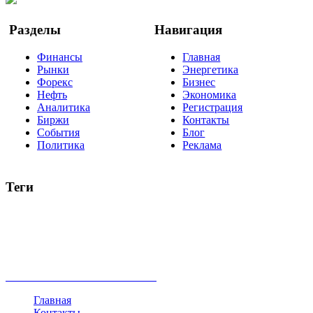
Разделы
Навигация
Финансы
Главная
Рынки
Энергетика
Форекс
Бизнес
Нефть
Экономика
Аналитика
Регистрация
Биржи
Контакты
События
Блог
Политика
Реклама
Теги
акции
биткоин
USD
рубль
крипторубль
кредит
ипотека
нефть
банки
прогнозы
рынки
brent
актив
недвижимость
ммвб
ПИФ
курс
евро
котировки
инвестиции
золото
доллар
биржа
индексы
сделка
криптовалюта
памп
брокер
все теги
Главная
Контакты