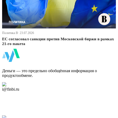
Политика В· 23.07.2026
ЕС согласовал санкции против Московской биржи в рамках
21-го пакета
ФинБи
Деньги — это предельно обобщённая информация о
продуктообмене.
Дзен Канал
i@finbi.ru
@finbi1
Мы в OK
Facebook
Twitter
YouTube
Google Новости