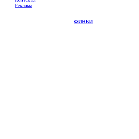
Реклама
©
Copyright 2014-2026 Портал "
ФИНБИ
.РУ"
- новости
финансовых рынков.