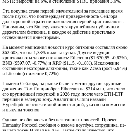
MSTR выросли на 6%, а стейблкоин STRC прибавил 3,6%.
Эта покупка стала первой значительной за последнее время
после паузы, что подтверждает приверженность Сейлора
долгосрочной стратегии накопления первой криптовалюты.
Напомним, что Strategy является крупнейшим публичным
держателем биткоина, и каждое её действие пристально
отслеживается инвесторами.
На момент написания новости курс биткоина составлял около
$62 603, что на 1,33% ниже за сутки. Другие ведущие
криптовалюты также снижались: Ethereum ($1 670,85, -0,62%),
BNB ($597,07, -0,77%) и XRP ($1,15, -0,18%). Исключение
составили некоторые альткоины, такие как Zcash (рост 6,94%)
и Litecoin (снижение 0,72%).
Помимо Сейлора, на рынке были заметны другие крупные
движения. Том Ли приобрел Ethereum на $214 млн, что стало
его крупнейшей покупкой в 2026 году, после чего ETH-ETF
перешли в зелёную зону. Аналитики Citrini назвали
Hyperliquid перспективной инвестицией, указав на комиссии
и выкупы токенов.
Однако не обошлось и без негативных новостей. Проект
Humanity Protocol сообщил о взломе ноутбука сотрудника, из-
за чего токен H упал на 76%. Также стало известно, что