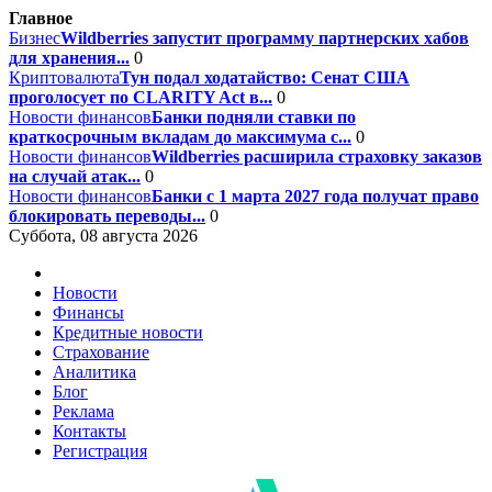
Главное
Бизнес
Wildberries запустит программу партнерских хабов
для хранения...
0
Криптовалюта
Тун подал ходатайство: Сенат США
проголосует по CLARITY Act в...
0
Новости финансов
Банки подняли ставки по
краткосрочным вкладам до максимума с...
0
Новости финансов
Wildberries расширила страховку заказов
на случай атак...
0
Новости финансов
Банки с 1 марта 2027 года получат право
блокировать переводы...
0
Суббота, 08 августа 2026
Новости
Финансы
Кредитные новости
Страхование
Аналитика
Блог
Реклама
Контакты
Регистрация