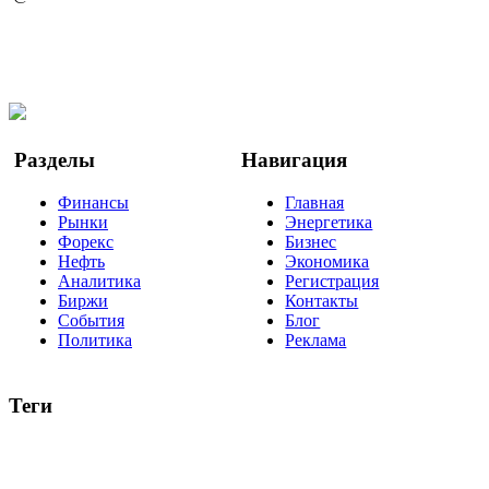
@finbi1
Мы в OK
Facebook
Twitter
YouTube
Google Новости
Разделы
Навигация
Финансы
Главная
Рынки
Энергетика
Форекс
Бизнес
Нефть
Экономика
Аналитика
Регистрация
Биржи
Контакты
События
Блог
Политика
Реклама
Теги
акции
биткоин
USD
рубль
крипторубль
кредит
ипотека
нефть
банки
прогнозы
рынки
brent
актив
недвижимость
ммвб
ПИФ
курс
евро
котировки