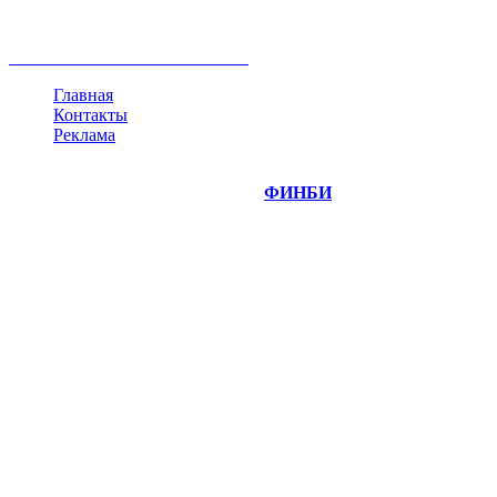
инвестиции
золото
доллар
биржа
индексы
сделка
криптовалюта
памп
брокер
все теги
Главная
Контакты
Реклама
©
Copyright 2014-2026 Портал "
ФИНБИ
.РУ"
- новости
финансовых рынков.