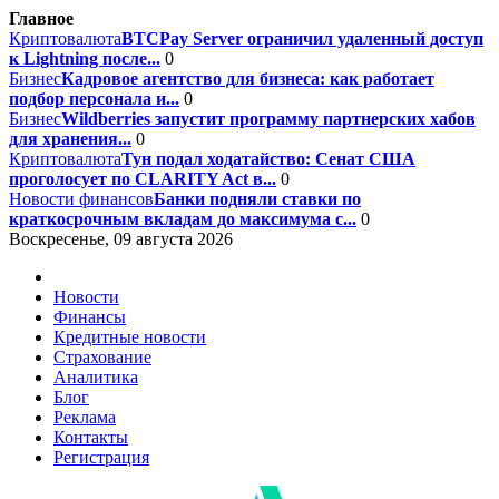
Главное
Криптовалюта
BTCPay Server ограничил удаленный доступ
к Lightning после...
0
Бизнес
Кадровое агентство для бизнеса: как работает
подбор персонала и...
0
Бизнес
Wildberries запустит программу партнерских хабов
для хранения...
0
Криптовалюта
Тун подал ходатайство: Сенат США
проголосует по CLARITY Act в...
0
Новости финансов
Банки подняли ставки по
краткосрочным вкладам до максимума с...
0
Воскресенье, 09 августа 2026
Новости
Финансы
Кредитные новости
Страхование
Аналитика
Блог
Реклама
Контакты
Регистрация