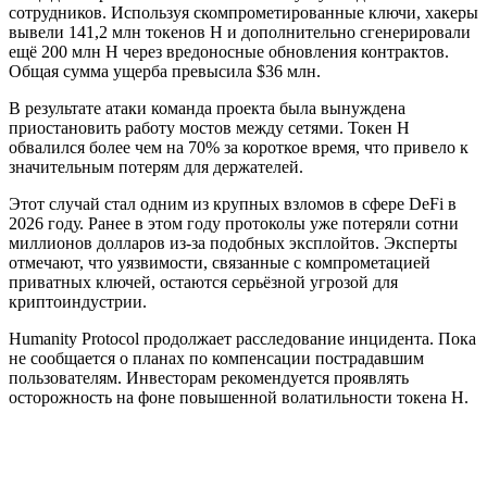
сотрудников. Используя скомпрометированные ключи, хакеры
вывели 141,2 млн токенов H и дополнительно сгенерировали
ещё 200 млн H через вредоносные обновления контрактов.
Общая сумма ущерба превысила $36 млн.
В результате атаки команда проекта была вынуждена
приостановить работу мостов между сетями. Токен H
обвалился более чем на 70% за короткое время, что привело к
значительным потерям для держателей.
Этот случай стал одним из крупных взломов в сфере DeFi в
2026 году. Ранее в этом году протоколы уже потеряли сотни
миллионов долларов из-за подобных эксплойтов. Эксперты
отмечают, что уязвимости, связанные с компрометацией
приватных ключей, остаются серьёзной угрозой для
криптоиндустрии.
Humanity Protocol продолжает расследование инцидента. Пока
не сообщается о планах по компенсации пострадавшим
пользователям. Инвесторам рекомендуется проявлять
осторожность на фоне повышенной волатильности токена H.