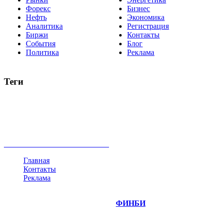
Форекс
Бизнес
Нефть
Экономика
Аналитика
Регистрация
Биржи
Контакты
События
Блог
Политика
Реклама
Теги
акции
биткоин
USD
рубль
крипторубль
кредит
ипотека
нефть
банки
прогнозы
рынки
brent
актив
недвижимость
ммвб
ПИФ
курс
евро
котировки
инвестиции
золото
доллар
биржа
индексы
сделка
криптовалюта
памп
брокер
все теги
Главная
Контакты
Реклама
©
Copyright 2014-2026 Портал "
ФИНБИ
.РУ"
- новости
финансовых рынков.