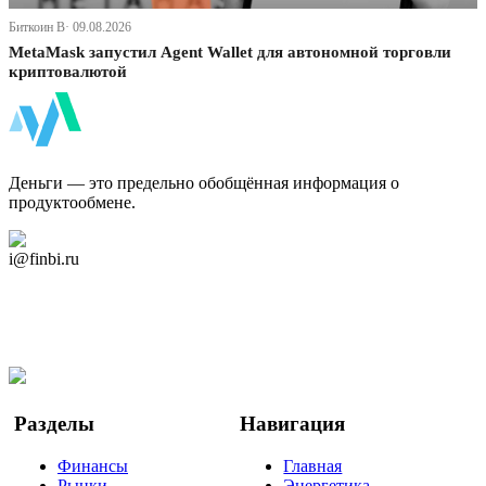
Биткоин В· 09.08.2026
MetaMask запустил Agent Wallet для автономной торговли
криптовалютой
ФинБи
Деньги — это предельно обобщённая информация о
продуктообмене.
Дзен Канал
i@finbi.ru
@finbi1
Мы в OK
Facebook
Twitter
YouTube
Google Новости
Разделы
Навигация
Финансы
Главная
Рынки
Энергетика