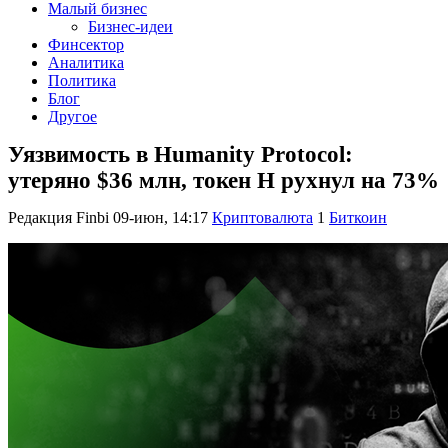
Малый бизнес
Бизнес-идеи
Финсектор
Аналитика
Политика
Блог
Другое
Уязвимость в Humanity Protocol:
утеряно $36 млн, токен H рухнул на 73%
Редакция Finbi
09-июн, 14:17
Криптовалюта
1
Биткоин