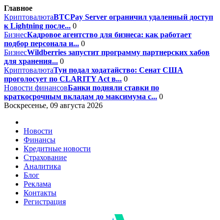
Главное
Криптовалюта
BTCPay Server ограничил удаленный доступ
к Lightning после...
0
Бизнес
Кадровое агентство для бизнеса: как работает
подбор персонала и...
0
Бизнес
Wildberries запустит программу партнерских хабов
для хранения...
0
Криптовалюта
Тун подал ходатайство: Сенат США
проголосует по CLARITY Act в...
0
Новости финансов
Банки подняли ставки по
краткосрочным вкладам до максимума с...
0
Воскресенье, 09 августа 2026
Новости
Финансы
Кредитные новости
Страхование
Аналитика
Блог
Реклама
Контакты
Регистрация