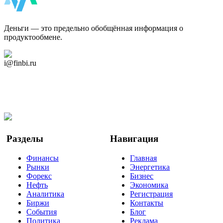
ФинБи
Деньги — это предельно обобщённая информация о
продуктообмене.
Дзен Канал
i@finbi.ru
@finbi1
Мы в OK
Facebook
Twitter
YouTube
Google Новости
Разделы
Навигация
Финансы
Главная
Рынки
Энергетика
Форекс
Бизнес
Нефть
Экономика
Аналитика
Регистрация
Биржи
Контакты
События
Блог
Политика
Реклама