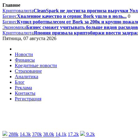
Главное
Криптовалюта
CleanSpark не достигла прогноза выручки Уолл
Бизнес
Хваленное качество и сервис Bork ушло в ноль...
0
Бизнес
Купил роботпылесом от Bork за 200к и крупно пожале
Экономика
Бизнес сможет учитывать больше видов расходов 
Криптовалюта
Япония призвала криптобиржи ввести задержк
Пятница, 07 августа 2026
Новости
Финансы
Кредитные новости
Страхование
Аналитика
Блог
Реклама
Контакты
Регистрация
288k
14.3k
370k
38.0k
14.1k
17.2k
9.2k