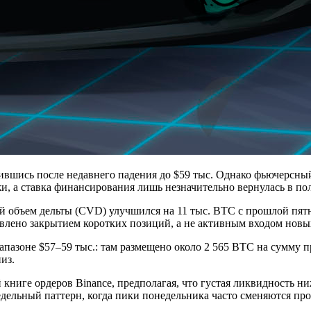
овившись после недавнего падения до $59 тыс. Однако фьючерсн
жи, а ставка финансирования лишь незначительно вернулась в п
 объем дельты (CVD) улучшился на 11 тыс. BTC с прошлой пятн
овлено закрытием коротких позиций, а не активным входом нов
азоне $57–59 тыс.: там размещено около 2 565 BTC на сумму пр
из.
книге ордеров Binance, предполагая, что густая ликвидность н
едельный паттерн, когда пики понедельника часто сменяются п