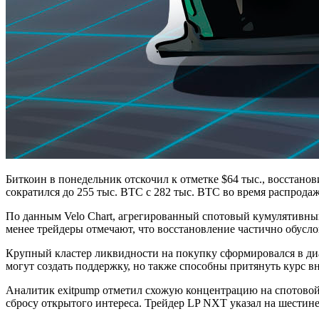
Биткоин в понедельник отскочил к отметке $64 тыс., восстан
сократился до 255 тыс. BTC с 282 тыс. BTC во время распрода
По данным Velo Chart, агрегированный спотовый кумулятивный
менее трейдеры отмечают, что восстановление частично обусл
Крупный кластер ликвидности на покупку сформировался в диап
могут создать поддержку, но также способны притянуть курс вн
Аналитик exitpump отметил схожую концентрацию на спотовой 
сбросу открытого интереса. Трейдер LP NXT указал на шестин