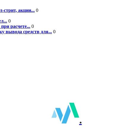
-стрит, акции...
0
л...
0
при расчете...
0
у вывода средств для...
0
.