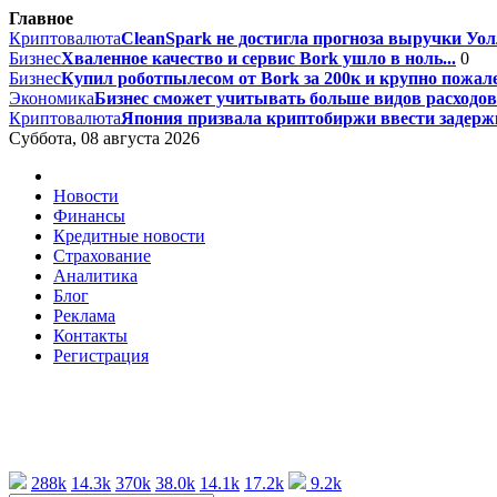
Главное
Криптовалюта
CleanSpark не достигла прогноза выручки Уолл
Бизнес
Хваленное качество и сервис Bork ушло в ноль...
0
Бизнес
Купил роботпылесом от Bork за 200к и крупно пожале
Экономика
Бизнес сможет учитывать больше видов расходов 
Криптовалюта
Япония призвала криптобиржи ввести задержк
Суббота, 08 августа 2026
Новости
Финансы
Кредитные новости
Страхование
Аналитика
Блог
Реклама
Контакты
Регистрация
288k
14.3k
370k
38.0k
14.1k
17.2k
9.2k