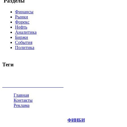
Разделы
Финансы
Рынки
Форекс
Нефть
Аналитика
Биржи
События
Политика
Теги
акции
биткоин
USD
рубль
крипторубль
кредит
ипотека
доллар
биржа
индексы
сделка
криптовалюта
памп
броке
все теги
Главная
Контакты
Реклама
©
Copyright 2014-2026 Портал "
ФИНБИ
.РУ"
- новости фина