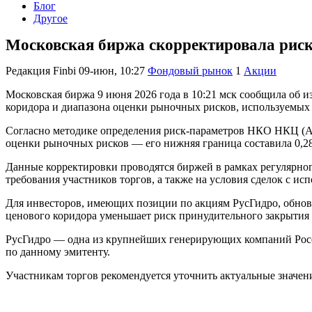
Блог
Другое
Московская биржа скорректировала рис
Редакция Finbi
09-июн, 10:27
Фондовый рынок
1
Акции
Московская биржа 9 июня 2026 года в 10:21 мск сообщила об
коридора и диапазона оценки рыночных рисков, используемых
Согласно методике определения риск-параметров НКО НКЦ (АО
оценки рыночных рисков — его нижняя граница составила 0,285
Данные корректировки проводятся биржей в рамках регулярно
требования участников торгов, а также на условия сделок с ис
Для инвесторов, имеющих позиции по акциям РусГидро, обнов
ценового коридора уменьшает риск принудительного закрыти
РусГидро — одна из крупнейших генерирующих компаний Росс
по данному эмитенту.
Участникам торгов рекомендуется уточнить актуальные значен