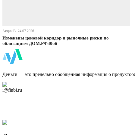
Акции В· 24.07.2026
Изменены ценовой коридор и рыночные риски по
облигациям ДОМ.РФ30об
ФинБи
Деньги — это предельно обобщённая информация о продуктоо
Дзен Канал
i@finbi.ru
@finbi1
Мы в OK
Facebook
Twitter
YouTube
Google Новости