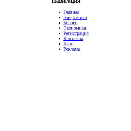
Навигация
Главная
Энергетика
Бизнес
Экономика
Регистрация
Контакты
Блог
Реклама
нефть
банки
прогнозы
рынки
brent
актив
недвижимость
р
нсовых рынков.