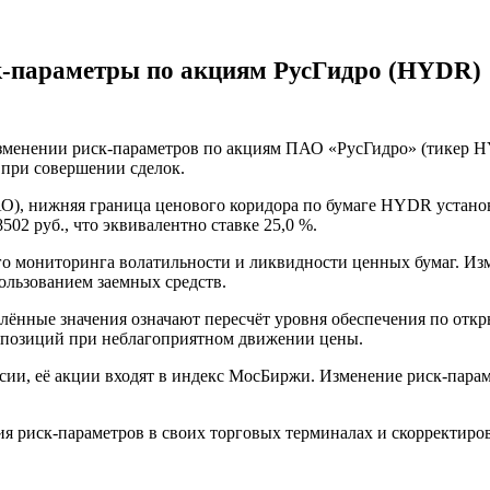
к-параметры по акциям РусГидро (HYDR)
 изменении риск-параметров по акциям ПАО «РусГидро» (тикер 
 при совершении сделок.
), нижняя граница ценового коридора по бумаге HYDR установ
02 руб., что эквивалентно ставке 25,0 %.
го мониторинга волатильности и ликвидности ценных бумаг. Из
пользованием заемных средств.
лённые значения означают пересчёт уровня обеспечения по от
я позиций при неблагоприятном движении цены.
ии, её акции входят в индекс МосБиржи. Изменение риск-пара
ия риск-параметров в своих торговых терминалах и скорректиро