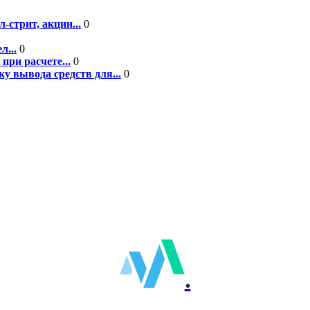
-стрит, акции...
0
л...
0
при расчете...
0
у вывода средств для...
0
.