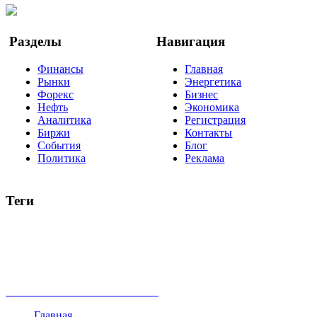
Google Новости
Разделы
Навигация
Финансы
Главная
Рынки
Энергетика
Форекс
Бизнес
Нефть
Экономика
Аналитика
Регистрация
Биржи
Контакты
События
Блог
Политика
Реклама
Теги
акции
биткоин
USD
рубль
крипторубль
кредит
ипотека
нефть
банки
прогнозы
рынки
brent
актив
недвижимость
ммвб
ПИФ
курс
евро
котировки
инвестиции
золото
доллар
биржа
индексы
сделка
криптовалюта
памп
брокер
все теги
Главная