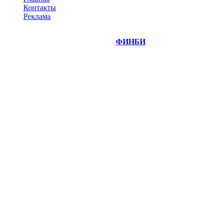
Контакты
Реклама
©
Copyright 2014-2026 Портал "
ФИНБИ
.РУ"
- новости
финансовых рынков.