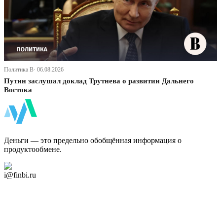
Политика В· 06.08.2026
Путин заслушал доклад Трутнева о развитии Дальнего
Востока
ФинБи
Деньги — это предельно обобщённая информация о
продуктообмене.
Дзен Канал
i@finbi.ru
@finbi1
Мы в OK
Facebook
Twitter
YouTube