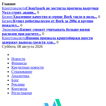
Главное
Криптовалюта
CleanSpark не достигла прогноза выручки
Уолл-стрит, акции...
0
Бизнес
Хваленное качество и сервис Bork ушло в ноль...
0
Бизнес
Купил роботпылесом от Bork за 200к и крупно
пожалел...
0
Экономика
Бизнес сможет учитывать больше видов
расходов при расчете...
0
Криптовалюта
Япония призвала криптобиржи ввести
задержку вывода средств для...
0
Суббота, 08 августа 2026
Новости
Финансы
Кредитные новости
Страхование
Аналитика
Блог
Реклама
Контакты
Регистрация