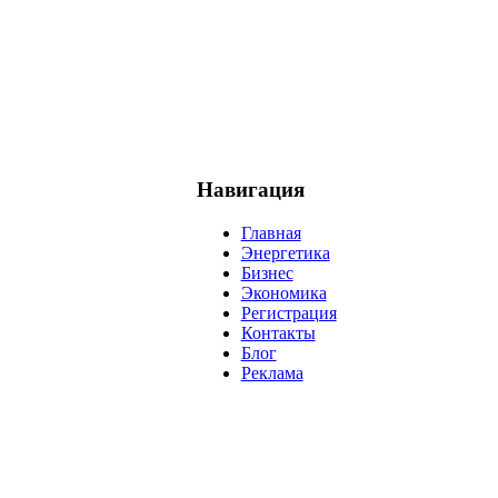
Навигация
Главная
Энергетика
Бизнес
Экономика
Регистрация
Контакты
Блог
Реклама
нефть
банки
прогнозы
рынки
brent
актив
недвижимость