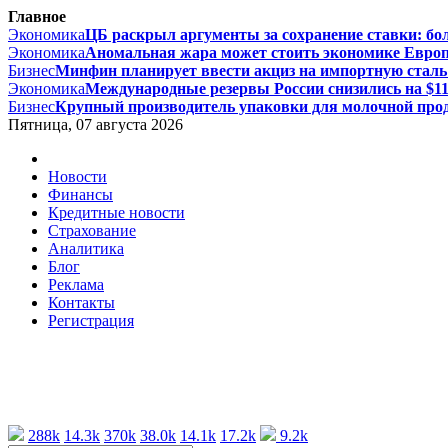
Главное
Экономика
ЦБ раскрыл аргументы за сохранение ставки: бол
Экономика
Аномальная жара может стоить экономике Европы
Бизнес
Минфин планирует ввести акциз на импортную сталь с
Экономика
Международные резервы России снизились на $11,
Бизнес
Крупный производитель упаковки для молочной проду
Пятница, 07 августа 2026
Новости
Финансы
Кредитные новости
Страхование
Аналитика
Блог
Реклама
Контакты
Регистрация
288k
14.3k
370k
38.0k
14.1k
17.2k
9.2k