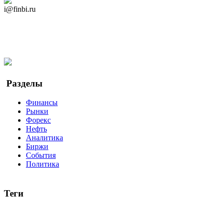
Дзен Канал
i@finbi.ru
@finbi1
Мы в OK
Facebook
Twitter
YouTube
Google Новости
Разделы
Финансы
Рынки
Форекс
Нефть
Аналитика
Биржи
События
Политика
Теги
акции
биткоин
USD
рубль
крипторубль
кредит
ипотека