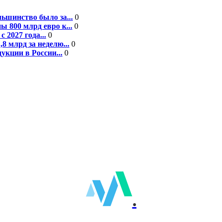
ьшинство было за...
0
 800 млрд евро к...
0
 2027 года...
0
8 млрд за неделю...
0
кции в России...
0
.