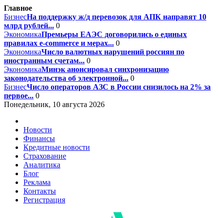
Главное
Бизнес
На поддержку ж/д перевозок для АПК направят 10
млрд рублей...
0
Экономика
Премьеры ЕАЭС договорились о единых
правилах e-commerce и мерах...
0
Экономика
Число валютных нарушений россиян по
иностранным счетам...
0
Экономика
Минэк анонсировал синхронизацию
законодательства об электронной...
0
Бизнес
Число операторов АЗС в России снизилось на 2% за
первое...
0
Понедельник, 10 августа 2026
Новости
Финансы
Кредитные новости
Страхование
Аналитика
Блог
Реклама
Контакты
Регистрация