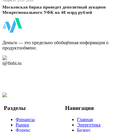
Акции В· 23.07.2026
Московская биржа проведет депозитный аукцион
Межрегионального УФК на 48 млрд рублей
ФинБи
Деньги — это предельно обобщённая информация о
продуктообмене.
Дзен Канал
i@finbi.ru
@finbi1
Мы в OK
Facebook
Twitter
YouTube
Google Новости
Разделы
Навигация
Финансы
Главная
Рынки
Энергетика
Форекс
Бизнес