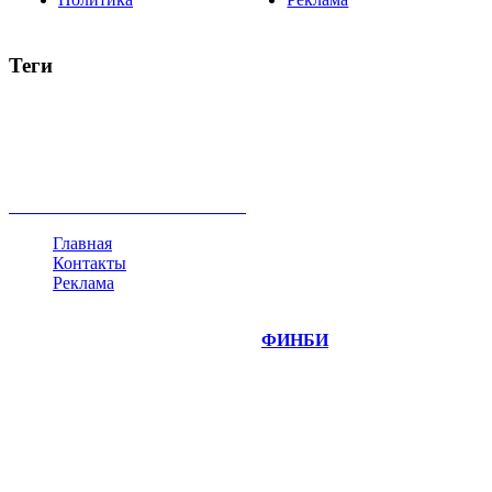
Теги
акции
биткоин
USD
рубль
крипторубль
кредит
ипотека
нефть
банки
прогнозы
рынки
brent
актив
недвижимость
ммвб
ПИФ
курс
евро
котировки
инвестиции
золото
доллар
биржа
индексы
сделка
криптовалюта
памп
брокер
все теги
Главная
Контакты
Реклама
©
Copyright 2014-2026 Портал "
ФИНБИ
.РУ"
- новости
финансовых рынков.