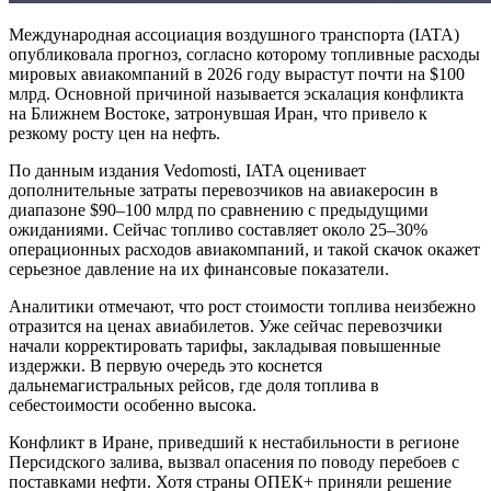
Международная ассоциация воздушного транспорта (IATA)
опубликовала прогноз, согласно которому топливные расходы
мировых авиакомпаний в 2026 году вырастут почти на $100
млрд. Основной причиной называется эскалация конфликта
на Ближнем Востоке, затронувшая Иран, что привело к
резкому росту цен на нефть.
По данным издания Vedomosti, IATA оценивает
дополнительные затраты перевозчиков на авиакеросин в
диапазоне $90–100 млрд по сравнению с предыдущими
ожиданиями. Сейчас топливо составляет около 25–30%
операционных расходов авиакомпаний, и такой скачок окажет
серьезное давление на их финансовые показатели.
Аналитики отмечают, что рост стоимости топлива неизбежно
отразится на ценах авиабилетов. Уже сейчас перевозчики
начали корректировать тарифы, закладывая повышенные
издержки. В первую очередь это коснется
дальнемагистральных рейсов, где доля топлива в
себестоимости особенно высока.
Конфликт в Иране, приведший к нестабильности в регионе
Персидского залива, вызвал опасения по поводу перебоев с
поставками нефти. Хотя страны ОПЕК+ приняли решение