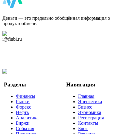
ФинБи
Деньги — это предельно обобщённая информация о
продуктообмене.
Дзен Канал
i@finbi.ru
@finbi1
Мы в OK
Facebook
Twitter
YouTube
Google Новости
Разделы
Навигация
Финансы
Главная
Рынки
Энергетика
Форекс
Бизнес
Нефть
Экономика
Аналитика
Регистрация
Биржи
Контакты
События
Блог
Политика
Реклама