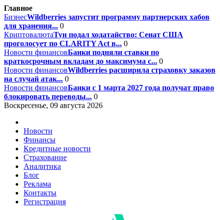
Главное
Бизнес
Wildberries запустит программу партнерских хабов
для хранения...
0
Криптовалюта
Тун подал ходатайство: Сенат США
проголосует по CLARITY Act в...
0
Новости финансов
Банки подняли ставки по
краткосрочным вкладам до максимума с...
0
Новости финансов
Wildberries расширила страховку заказов
на случай атак...
0
Новости финансов
Банки с 1 марта 2027 года получат право
блокировать переводы...
0
Воскресенье, 09 августа 2026
Новости
Финансы
Кредитные новости
Страхование
Аналитика
Блог
Реклама
Контакты
Регистрация