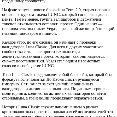
преданному сообществу.
На фоне запуска нового блокчейна Terra 2.0, старая цепочка
осталась с курсом токена LUNC, который составляет доли
цента. Тем не менее, группа валидаторов и держателей
токенов отказывается оставлять проект. Один из них —
пользователь под ником Vegas, в реальной жизни работающий
главным пивоваром в пивной.
Каждое утро, по его словам, он начинает с проверки
валидаторов Luna Classic. Для него и других участников
сообщества сеть — не просто технология, а
децентрализованный проект, который, как они надеются,
сможет восстановиться. Vegas стал одним из заметных
голосов в сообществе LUNC.
Terra Luna Classic представляет собой блокчейн, который был
форкнут после попытки До Квона спасти рушащуюся
империю. Сеть живёт за счёт усилий независимых
валидаторов и активного комьюнити. По данным сервисов
мониторинга, количество активных валидаторов остаётся
стабильным, а транзакции продолжают обрабатываться.
История Luna Classic служит напоминанием о рисках
криптовалютных проектов, однако для её последователей это
также пример устойчивости децентрализованных систем. Они