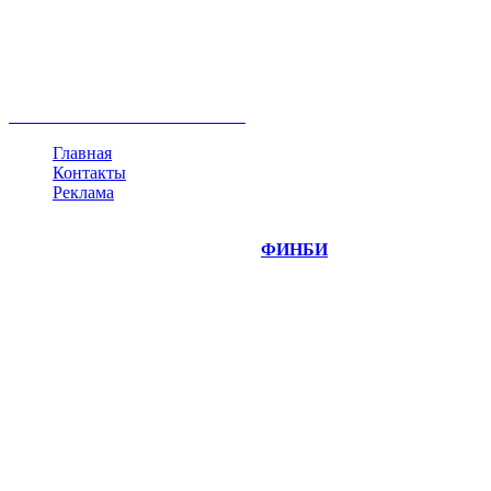
акции
биткоин
USD
рубль
крипторубль
кредит
ипотека
нефть
банки
прогнозы
рынки
brent
актив
недвижимость
ммвб
ПИФ
курс
евро
котировки
инвестиции
золото
доллар
биржа
индексы
сделка
криптовалюта
памп
брокер
все теги
Главная
Контакты
Реклама
©
Copyright 2014-2026 Портал "
ФИНБИ
.РУ"
- новости
финансовых рынков.