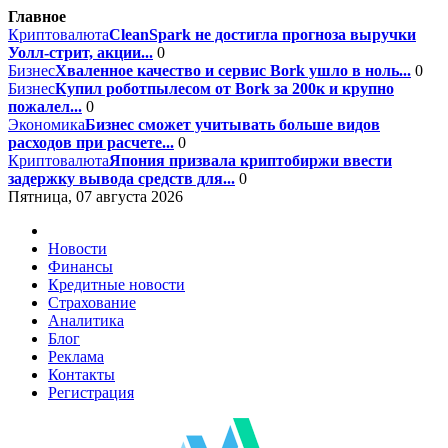
Главное
Криптовалюта
CleanSpark не достигла прогноза выручки
Уолл-стрит, акции...
0
Бизнес
Хваленное качество и сервис Bork ушло в ноль...
0
Бизнес
Купил роботпылесом от Bork за 200к и крупно
пожалел...
0
Экономика
Бизнес сможет учитывать больше видов
расходов при расчете...
0
Криптовалюта
Япония призвала криптобиржи ввести
задержку вывода средств для...
0
Пятница, 07 августа 2026
Новости
Финансы
Кредитные новости
Страхование
Аналитика
Блог
Реклама
Контакты
Регистрация