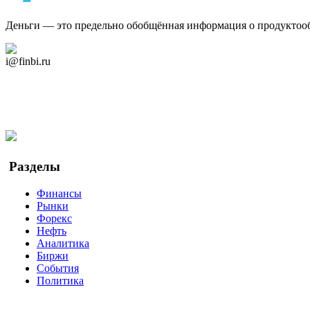
Деньги — это предельно обобщённая информация о продуктоо
Дзен Канал
i@finbi.ru
@finbi1
Мы в OK
Facebook
Twitter
YouTube
Google Новости
Разделы
Финансы
Рынки
Форекс
Нефть
Аналитика
Биржи
События
Политика