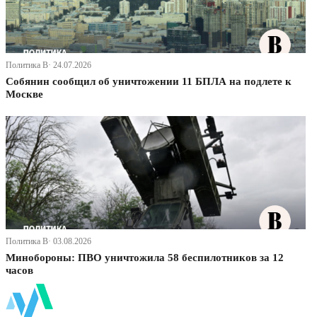
Политика В· 24.07.2026
Собянин сообщил об уничтожении 11 БПЛА на подлете к
Москве
Политика В· 03.08.2026
Минобороны: ПВО уничтожила 58 беспилотников за 12
часов
ФинБи