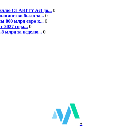
ллю CLARITY Act до...
0
ьшинство было за...
0
 800 млрд евро к...
0
 2027 года...
0
8 млрд за неделю...
0
.