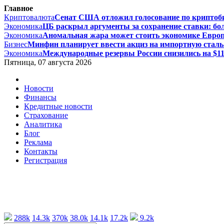
Главное
Криптовалюта
Сенат США отложил голосование по криптоби
Экономика
ЦБ раскрыл аргументы за сохранение ставки: бол
Экономика
Аномальная жара может стоить экономике Европы
Бизнес
Минфин планирует ввести акциз на импортную сталь с
Экономика
Международные резервы России снизились на $11,
Пятница, 07 августа 2026
Новости
Финансы
Кредитные новости
Страхование
Аналитика
Блог
Реклама
Контакты
Регистрация
288k
14.3k
370k
38.0k
14.1k
17.2k
9.2k