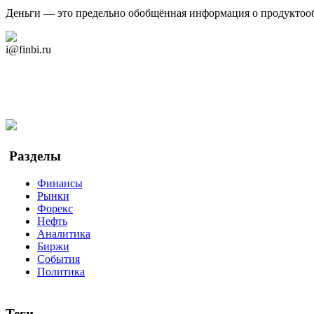
Деньги — это предельно обобщённая информация о продуктоо
Дзен Канал
i@finbi.ru
@finbi1
Мы в OK
Facebook
Twitter
YouTube
Google Новости
Разделы
Финансы
Рынки
Форекс
Нефть
Аналитика
Биржи
События
Политика
Теги