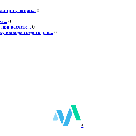
-стрит, акции...
0
л...
0
при расчете...
0
у вывода средств для...
0
.