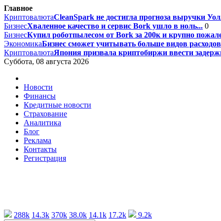
Главное
Криптовалюта
CleanSpark не достигла прогноза выручки Уолл
Бизнес
Хваленное качество и сервис Bork ушло в ноль...
0
Бизнес
Купил роботпылесом от Bork за 200к и крупно пожале
Экономика
Бизнес сможет учитывать больше видов расходов 
Криптовалюта
Япония призвала криптобиржи ввести задержк
Суббота, 08 августа 2026
Новости
Финансы
Кредитные новости
Страхование
Аналитика
Блог
Реклама
Контакты
Регистрация
288k
14.3k
370k
38.0k
14.1k
17.2k
9.2k