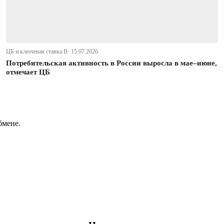
ЦБ и ключевая ставка В· 15.07.2026
Потребительская активность в России выросла в мае–июне,
отмечает ЦБ
бмене.