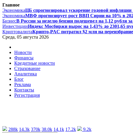
Главное
Экономика
ЦБ спрогнозировал ускорение годовой инфляции д
Экономика
МВФ прогнозирует рост ВВП Сирии на 10% в 2026 
Бизнес
В России за неделю бензин подешевел на 1,12 рубля за 
Инвестиции
Индекс Мосбиржи вырос на 1,43% до 2301,65 пун
Криптовалюта
Крипто-PAC потратил $2 млн на переизбрание 
Среда, 05 августа 2026
Новости
Финансы
Кредитные новости
Страхование
Аналитика
Блог
Реклама
Контакты
Регистрация
288k
14.3k
370k
38.0k
14.1k
17.2k
9.2k