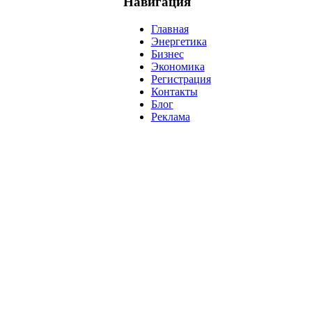
Навигация
Главная
Энергетика
Бизнес
Экономика
Регистрация
Контакты
Блог
Реклама
нефть
банки
прогнозы
рынки
brent
актив
недвижимость
р
нсовых рынков.