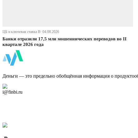
ЦБ и ключевая ставка В· 04.08.2026
Банки отразили 17,5 млн мошеннических переводов во II
квартале 2026 года
ФинБи
Деньги — это предельно обобщённая информация о продуктоо
Дзен Канал
i@finbi.ru
@finbi1
Мы в OK
Facebook
Twitter
YouTube
Google Новости