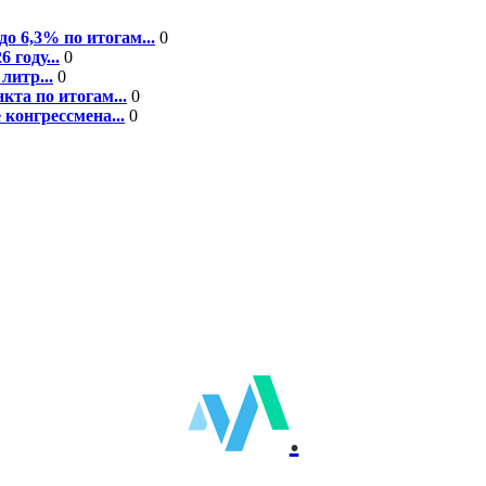
о 6,3% по итогам...
0
году...
0
литр...
0
кта по итогам...
0
конгрессмена...
0
.