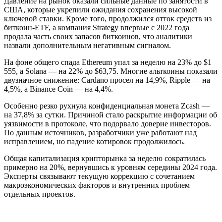
Давление на рынок оказали сильные данные по занятости в
США, которые укрепили ожидания сохранения высокой
ключевой ставки. Кроме того, продолжился отток средств из
биткоин-ETF, а компания Strategy впервые с 2022 года
продала часть своих запасов биткоинов, что аналитики
назвали дополнительным негативным сигналом.
На фоне общего спада Ethereum упал за неделю на 23% до $1
555, а Solana — на 22% до $63,75. Многие альткоины показали
двузначное снижение: Cardano просел на 14,9%, Ripple — на
4,5%, а Binance Coin — на 4,4%.
Особенно резко рухнула конфиденциальная монета Zcash —
на 37,8% за сутки. Причиной стало раскрытие информации об
уязвимости в протоколе, что подорвало доверие инвесторов.
По данным источников, разработчики уже работают над
исправлением, но падение котировок продолжилось.
Общая капитализация крипторынка за неделю сократилась
примерно на 20%, вернувшись к уровням середины 2024 года.
Эксперты связывают текущую коррекцию с сочетанием
макроэкономических факторов и внутренних проблем
отдельных проектов.