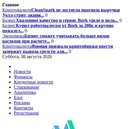
Главное
Криптовалюта
CleanSpark не достигла прогноза выручки
Уолл-стрит, акции...
0
Бизнес
Хваленное качество и сервис Bork ушло в ноль...
0
Бизнес
Купил роботпылесом от Bork за 200к и крупно
пожалел...
0
Экономика
Бизнес сможет учитывать больше видов
расходов при расчете...
0
Криптовалюта
Япония призвала криптобиржи ввести
задержку вывода средств для...
0
Суббота, 08 августа 2026
Новости
Финансы
Кредитные новости
Страхование
Аналитика
Блог
Реклама
Контакты
Регистрация