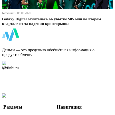
Биткоин В· 05.08.2026
Galaxy Digital отчиталась об убытке $85 млн во втором
квартале из-за падения крипторынка
ФинБи
Деньги — это предельно обобщённая информация о
продуктообмене.
Дзен Канал
i@finbi.ru
@finbi1
Мы в OK
Facebook
Twitter
YouTube
Google Новости
Разделы
Навигация