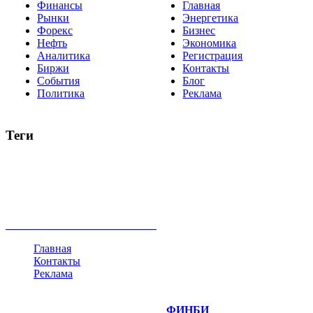
Финансы
Главная
Рынки
Энергетика
Форекс
Бизнес
Нефть
Экономика
Аналитика
Регистрация
Биржи
Контакты
События
Блог
Политика
Реклама
Теги
акции
биткоин
USD
рубль
крипторубль
кредит
ипотека
нефть
банки
прогнозы
рынки
brent
актив
недвижимость
ммвб
ПИФ
курс
евро
котировки
инвестиции
золото
доллар
биржа
индексы
сделка
криптовалюта
памп
брокер
все теги
Главная
Контакты
Реклама
©
Copyright 2014-2026 Портал "
ФИНБИ
.РУ"
- новости