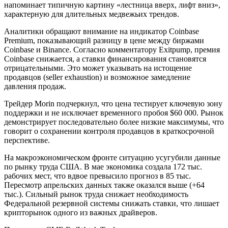
напоминает типичную картину «лестница вверх, лифт вниз»,
характерную для длительных медвежьих трендов.
Аналитики обращают внимание на индикатор Coinbase
Premium, показывающий разницу в цене между биржами
Coinbase и Binance. Согласно комментатору Exitpump, премия
Coinbase снижается, а ставки финансирования становятся
отрицательными. Это может указывать на истощение
продавцов (seller exhaustion) и возможное замедление
давления продаж.
Трейдер Morin подчеркнул, что цена тестирует ключевую зону
поддержки и не исключает временного пробоя $60 000. Рынок
демонстрирует последовательно более низкие максимумы, что
говорит о сохранении контроля продавцов в краткосрочной
перспективе.
На макроэкономическом фронте ситуацию усугубили данные
по рынку труда США. В мае экономика создала 172 тыс.
рабочих мест, что вдвое превысило прогноз в 85 тыс.
Пересмотр апрельских данных также оказался выше (+64
тыс.). Сильный рынок труда снижает необходимость
Федеральной резервной системы снижать ставки, что лишает
крипторынок одного из важных драйверов.