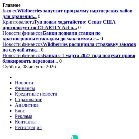
Главное
Бизнес
Wildberries запустит программу партнерских хабов
для хранения...
0
Криптовалюта
Тун подал ходатайство: Сенат США
проголосует по CLARITY Act в...
0
Новости финансов
Банки подняли ставки по
краткосрочным вкладам до максимума с...
0
Новости финансов
Wildberries расширила страховку заказов
на случай атак...
0
Новости финансов
Банки с 1 марта 2027 года получат право
блокировать переводы...
0
Суббота, 08 августа 2026
Новости
Финансы
Кредитные новости
Страхование
Аналитика
Блог
Реклама
Контакты
Регистрация