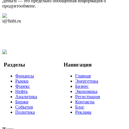
Деньги — это предельно обобщённая информация о
продуктообмене.
Дзен Канал
i@finbi.ru
@finbi1
Мы в OK
Facebook
Twitter
YouTube
Google Новости
Разделы
Навигация
Финансы
Главная
Рынки
Энергетика
Форекс
Бизнес
Нефть
Экономика
Аналитика
Регистрация
Биржи
Контакты
События
Блог
Политика
Реклама