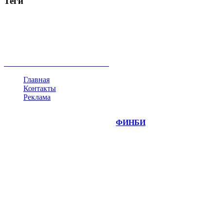
Теги
акции
биткоин
USD
рубль
крипторубль
кредит
ипотека
нефть
банки
прогнозы
рынки
brent
актив
недвижимость
ммвб
ПИФ
курс
евро
котировки
инвестиции
золото
доллар
биржа
индексы
сделка
криптовалюта
памп
брокер
все теги
Главная
Контакты
Реклама
©
Copyright 2014-2026 Портал "
ФИНБИ
.РУ"
- новости
финансовых рынков.