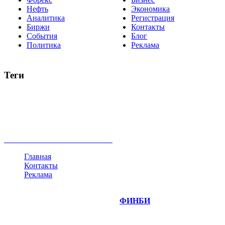
Нефть
Экономика
Аналитика
Регистрация
Биржи
Контакты
События
Блог
Политика
Реклама
Теги
акции
биткоин
USD
рубль
крипторубль
кредит
ипотека
нефть
банки
прогнозы
рынки
brent
актив
недвижимость
ммвб
ПИФ
курс
евро
котировки
инвестиции
золото
доллар
биржа
индексы
сделка
криптовалюта
памп
брокер
все теги
Главная
Контакты
Реклама
©
Copyright 2014-2026 Портал "
ФИНБИ
.РУ"
- новости
финансовых рынков.