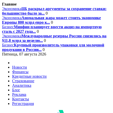
Главное
Экономика
ЦБ раскрыл аргументы за сохранение ставки:
большинство было за...
0
Экономика
Аномальная жара может стоить экономике
Европы 800 млрд евро к...
0
Бизнес
Минфин планирует ввести акциз на импортную
сталь с 2027 года...
0
Экономика
Международные резервы России снизились на
$11,8 млрд за неделю...
0
Бизнес
Крупный производитель упаковки для молочной
продукции в России...
0
Пятница, 07 августа 2026
Новости
Финансы
Кредитные новости
Страхование
Аналитика
Блог
Реклама
Контакты
Регистрация