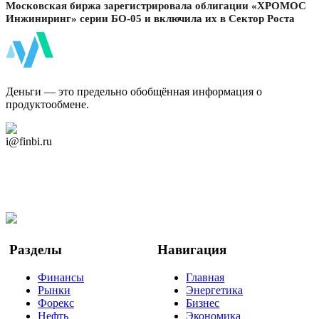
Московская биржа зарегистрировала облигации «ХРОМОС
Инжиниринг» серии БО-05 и включила их в Сектор Роста
ФинБи
Деньги — это предельно обобщённая информация о
продуктообмене.
Дзен Канал
i@finbi.ru
@finbi1
Мы в OK
Facebook
Twitter
YouTube
Google Новости
Разделы
Навигация
Финансы
Главная
Рынки
Энергетика
Форекс
Бизнес
Нефть
Экономика