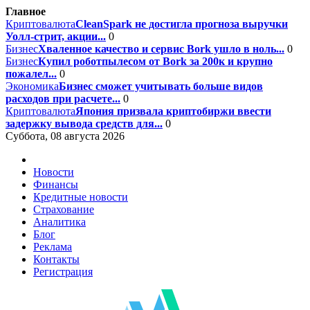
Главное
Криптовалюта
CleanSpark не достигла прогноза выручки
Уолл-стрит, акции...
0
Бизнес
Хваленное качество и сервис Bork ушло в ноль...
0
Бизнес
Купил роботпылесом от Bork за 200к и крупно
пожалел...
0
Экономика
Бизнес сможет учитывать больше видов
расходов при расчете...
0
Криптовалюта
Япония призвала криптобиржи ввести
задержку вывода средств для...
0
Суббота, 08 августа 2026
Новости
Финансы
Кредитные новости
Страхование
Аналитика
Блог
Реклама
Контакты
Регистрация