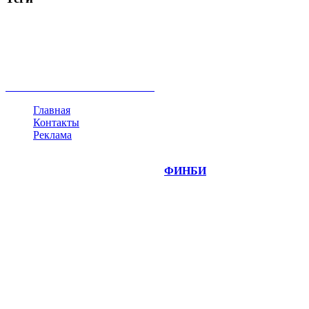
акции
биткоин
USD
рубль
крипторубль
кредит
ипотека
нефть
банки
прогнозы
рынки
brent
актив
недвижимость
ммвб
ПИФ
курс
евро
котировки
инвестиции
золото
доллар
биржа
индексы
сделка
криптовалюта
памп
брокер
все теги
Главная
Контакты
Реклама
©
Copyright 2014-2026 Портал "
ФИНБИ
.РУ"
- новости
финансовых рынков.