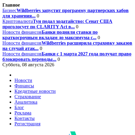
Главное
Бизнес
Wildberries запустит программу партнерских хабов
для хранения...
0
Криптовалюта
Тун подал ходатайство: Сенат США
проголосует по CLARITY Act в...
0
Новости финансов
Банки подняли ставки по
краткосрочным вкладам до максимума с...
0
Новости финансов
Wildberries расширила страховку заказов
на случай атак...
0
Новости финансов
Банки с 1 марта 2027 года получат право
блокировать переводы...
0
Суббота, 08 августа 2026
Новости
Финансы
Кредитные новости
Страхование
Аналитика
Блог
Реклама
Контакты
Регистрация