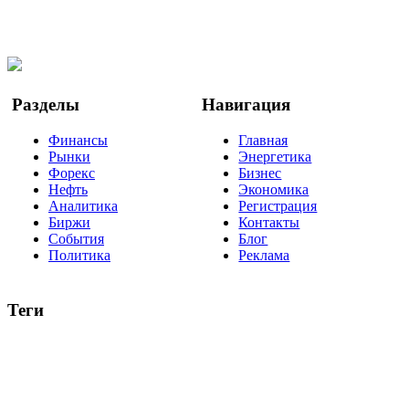
Facebook
Twitter
YouTube
Google Новости
Разделы
Навигация
Финансы
Главная
Рынки
Энергетика
Форекс
Бизнес
Нефть
Экономика
Аналитика
Регистрация
Биржи
Контакты
События
Блог
Политика
Реклама
Теги
акции
биткоин
USD
рубль
крипторубль
кредит
ипотека
нефть
банки
прогнозы
рынки
brent
актив
недвижимость
ммвб
ПИФ
курс
евро
котировки
инвестиции
золото
доллар
биржа
индексы
сделка