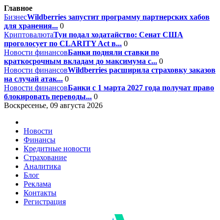
Главное
Бизнес
Wildberries запустит программу партнерских хабов
для хранения...
0
Криптовалюта
Тун подал ходатайство: Сенат США
проголосует по CLARITY Act в...
0
Новости финансов
Банки подняли ставки по
краткосрочным вкладам до максимума с...
0
Новости финансов
Wildberries расширила страховку заказов
на случай атак...
0
Новости финансов
Банки с 1 марта 2027 года получат право
блокировать переводы...
0
Воскресенье, 09 августа 2026
Новости
Финансы
Кредитные новости
Страхование
Аналитика
Блог
Реклама
Контакты
Регистрация