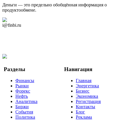
Деньги — это предельно обобщённая информация о
продуктообмене.
Дзен Канал
i@finbi.ru
@finbi1
Мы в OK
Facebook
Twitter
YouTube
Google Новости
Разделы
Навигация
Финансы
Главная
Рынки
Энергетика
Форекс
Бизнес
Нефть
Экономика
Аналитика
Регистрация
Биржи
Контакты
События
Блог
Политика
Реклама