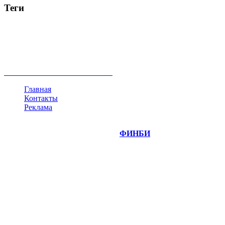
Теги
акции
биткоин
USD
рубль
крипторубль
кредит
ипотека
нефть
банки
прогнозы
рынки
brent
актив
недвижимость
ммвб
ПИФ
курс
евро
котировки
инвестиции
золото
доллар
биржа
индексы
сделка
криптовалюта
памп
брокер
все теги
Главная
Контакты
Реклама
©
Copyright 2014-2026 Портал "
ФИНБИ
.РУ"
- новости
финансовых рынков.