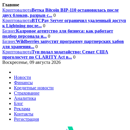
Главное
Криптовалюта
Ветка Bitcoin BIP-110 остановилась после
двух блоков, разрыв с...
0
Криптовалюта
BTCPay Server ограничил удаленный доступ
к Lightning после...
0
Бизнес
Кадровое агентство для бизнеса: как работает
подбор персонала и...
0
Бизнес
Wildberries запустит программу партнерских хабов
для хранения...
0
Криптовалюта
Тун подал ходатайство: Сенат США
проголосует по CLARITY Act в...
0
Воскресенье, 09 августа 2026
Новости
Финансы
Кредитные новости
Страхование
Аналитика
Блог
Реклама
Контакты
Регистрация