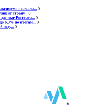
ксимума с начала...
0
ишит страну...
0
данные Росстата...
0
о 6,3% по итогам...
0
году...
0
.