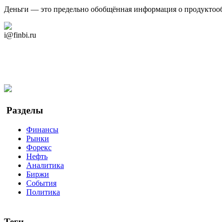
Деньги — это предельно обобщённая информация о продуктоо
Дзен Канал
i@finbi.ru
@finbi1
Мы в OK
Facebook
Twitter
YouTube
Google Новости
Разделы
Финансы
Рынки
Форекс
Нефть
Аналитика
Биржи
События
Политика
Теги