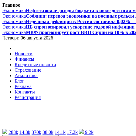
Главное
Экономика
Нефтегазовые доходы бюджета в июле достигли ма
Экономика
Собянин: перевод экономики на военные рельсы л
Экономика
Недельная дефляция в России составила 0,02% — 
Экономика
ЦБ спрогнозировал ускорение годовой инфляции д
Экономика
МВФ прогнозирует рост ВВП Сирии на 10% в 2026 
Четверг, 06 августа 2026
Новости
Финансы
Кредитные новости
Страхование
Аналитика
Блог
Реклама
Контакты
Регистрация
288k
14.3k
370k
38.0k
14.1k
17.2k
9.2k