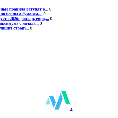
ные правила вступят в...
0
по ценным бумагам,...
0
а 2026: доллар, евро,...
0
ксимума с начала...
0
ишит страну...
0
.