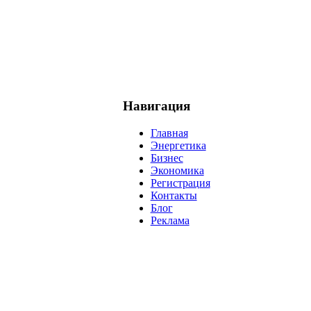
Навигация
Главная
Энергетика
Бизнес
Экономика
Регистрация
Контакты
Блог
Реклама
нефть
банки
прогнозы
рынки
brent
актив
недвижимость
р