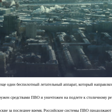
е один беспилотный летательный аппарат, который направлялс
ружен средствами ПВО и уничтожен на подлете к столичному ре
оскве за последнее время. Российские системы ПВО продолжают