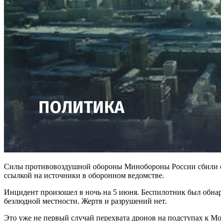
Силы противовоздушной обороны Минобороны России сбили ещ
ссылкой на источники в оборонном ведомстве.
Инцидент произошел в ночь на 5 июня. Беспилотник был обна
безлюдной местности. Жертв и разрушений нет.
Это уже не первый случай перехвата дронов на подступах к М