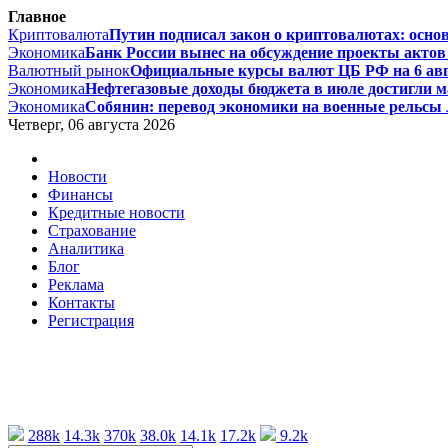
Главное
Криптовалюта
Путин подписал закон о криптовалютах: основ
Экономика
Банк России вынес на обсуждение проекты актов 
Валютный рынок
Официальные курсы валют ЦБ РФ на 6 август
Экономика
Нефтегазовые доходы бюджета в июле достигли ма
Экономика
Собянин: перевод экономики на военные рельсы л
Четверг, 06 августа 2026
Новости
Финансы
Кредитные новости
Страхование
Аналитика
Блог
Реклама
Контакты
Регистрация
288k
14.3k
370k
38.0k
14.1k
17.2k
9.2k