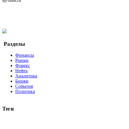
i@finbi.ru
@finbi1
Мы в OK
Facebook
Twitter
YouTube
Google Новости
Разделы
Финансы
Рынки
Форекс
Нефть
Аналитика
Биржи
События
Политика
Теги
акции
биткоин
USD
рубль
крипторубль
кредит
ипотека
доллар
биржа
индексы
сделка
криптовалюта
памп
броке