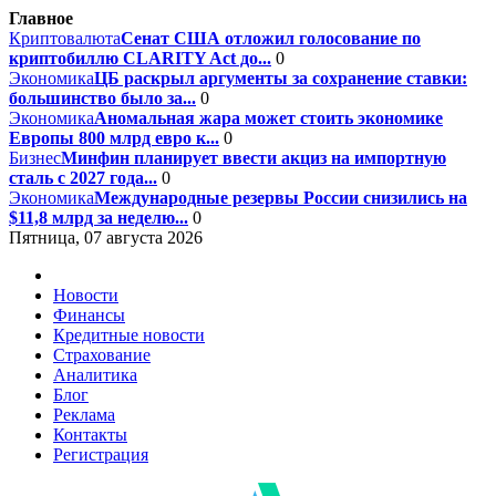
Главное
Криптовалюта
Сенат США отложил голосование по
криптобиллю CLARITY Act до...
0
Экономика
ЦБ раскрыл аргументы за сохранение ставки:
большинство было за...
0
Экономика
Аномальная жара может стоить экономике
Европы 800 млрд евро к...
0
Бизнес
Минфин планирует ввести акциз на импортную
сталь с 2027 года...
0
Экономика
Международные резервы России снизились на
$11,8 млрд за неделю...
0
Пятница, 07 августа 2026
Новости
Финансы
Кредитные новости
Страхование
Аналитика
Блог
Реклама
Контакты
Регистрация