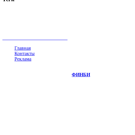
акции
биткоин
USD
рубль
крипторубль
кредит
ипотека
нефть
банки
прогнозы
рынки
brent
актив
недвижимость
ммвб
ПИФ
курс
евро
котировки
инвестиции
золото
доллар
биржа
индексы
сделка
криптовалюта
памп
брокер
все теги
Главная
Контакты
Реклама
©
Copyright 2014-2026 Портал "
ФИНБИ
.РУ"
- новости
финансовых рынков.