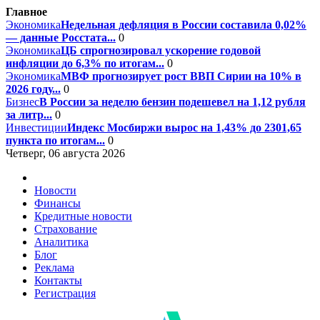
Главное
Экономика
Недельная дефляция в России составила 0,02%
— данные Росстата...
0
Экономика
ЦБ спрогнозировал ускорение годовой
инфляции до 6,3% по итогам...
0
Экономика
МВФ прогнозирует рост ВВП Сирии на 10% в
2026 году...
0
Бизнес
В России за неделю бензин подешевел на 1,12 рубля
за литр...
0
Инвестиции
Индекс Мосбиржи вырос на 1,43% до 2301,65
пункта по итогам...
0
Четверг, 06 августа 2026
Новости
Финансы
Кредитные новости
Страхование
Аналитика
Блог
Реклама
Контакты
Регистрация