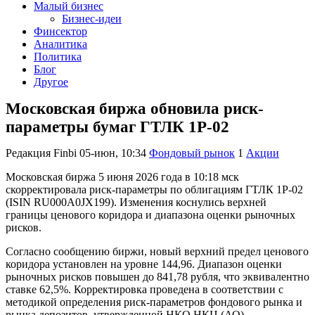
Малый бизнес
Бизнес-идеи
Финсектор
Аналитика
Политика
Блог
Другое
Московская биржа обновила риск-
параметры бумаг ГТЛК 1P-02
Редакция Finbi
05-июн, 10:34
Фондовый рынок
1
Акции
Московская биржа 5 июня 2026 года в 10:18 мск
скорректировала риск-параметры по облигациям ГТЛК 1P-02
(ISIN RU000A0JX199). Изменения коснулись верхней
границы ценового коридора и диапазона оценки рыночных
рисков.
Согласно сообщению биржи, новый верхний предел ценового
коридора установлен на уровне 144,96. Диапазон оценки
рыночных рисков повышен до 841,78 рубля, что эквивалентно
ставке 62,5%. Корректировка проведена в соответствии с
методикой определения риск-параметров фондового рынка и
рынка депозитов, утвержденной НКО НКЦ (АО).