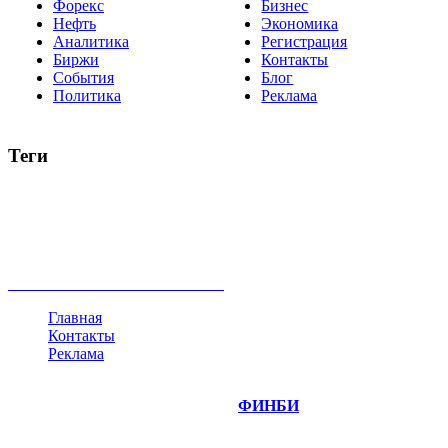
Форекс
Бизнес
Нефть
Экономика
Аналитика
Регистрация
Биржи
Контакты
События
Блог
Политика
Реклама
Теги
акции
биткоин
USD
рубль
крипторубль
кредит
ипотека
нефть
банки
прогнозы
рынки
brent
актив
недвижимость
ммвб
ПИФ
курс
евро
котировки
инвестиции
золото
доллар
биржа
индексы
сделка
криптовалюта
памп
брокер
все теги
Главная
Контакты
Реклама
©
Copyright 2014-2026 Портал "
ФИНБИ
.РУ"
- новости
финансовых рынков.