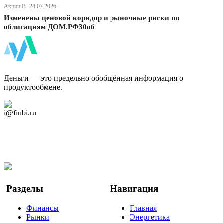
Акции В· 24.07.2026
Изменены ценовой коридор и рыночные риски по
облигациям ДОМ.РФ30об
ФинБи
Деньги — это предельно обобщённая информация о
продуктообмене.
Дзен Канал
i@finbi.ru
@finbi1
Мы в OK
Facebook
Twitter
YouTube
Google Новости
Разделы
Навигация
Финансы
Главная
Рынки
Энергетика