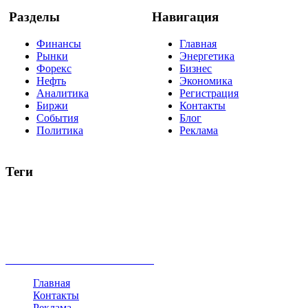
Разделы
Навигация
Финансы
Главная
Рынки
Энергетика
Форекс
Бизнес
Нефть
Экономика
Аналитика
Регистрация
Биржи
Контакты
События
Блог
Политика
Реклама
Теги
акции
биткоин
USD
рубль
крипторубль
кредит
ипотека
нефть
банки
прогнозы
рынки
brent
актив
недвижимость
ммвб
ПИФ
курс
евро
котировки
инвестиции
золото
доллар
биржа
индексы
сделка
криптовалюта
памп
брокер
все теги
Главная
Контакты
Реклама