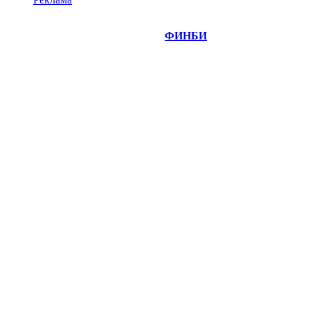
©
Copyright 2014-2026 Портал "
ФИНБИ
.РУ"
- новости
финансовых рынков.