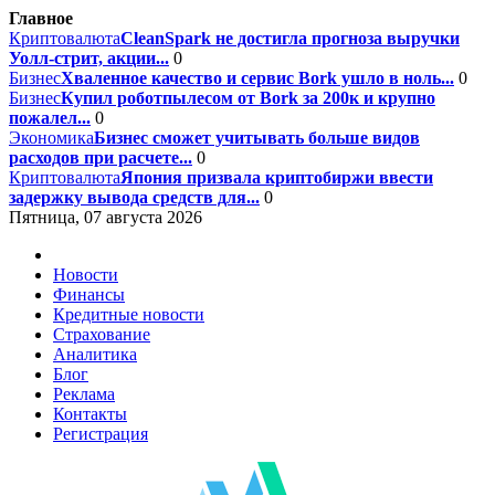
Главное
Криптовалюта
CleanSpark не достигла прогноза выручки
Уолл-стрит, акции...
0
Бизнес
Хваленное качество и сервис Bork ушло в ноль...
0
Бизнес
Купил роботпылесом от Bork за 200к и крупно
пожалел...
0
Экономика
Бизнес сможет учитывать больше видов
расходов при расчете...
0
Криптовалюта
Япония призвала криптобиржи ввести
задержку вывода средств для...
0
Пятница, 07 августа 2026
Новости
Финансы
Кредитные новости
Страхование
Аналитика
Блог
Реклама
Контакты
Регистрация