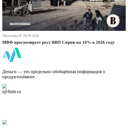
Экономика В· 06.08.2026
МВФ прогнозирует рост ВВП Сирии на 10% в 2026 году
ФинБи
Деньги — это предельно обобщённая информация о
продуктообмене.
Дзен Канал
i@finbi.ru
@finbi1
Мы в OK
Facebook
Twitter
YouTube
Google Новости