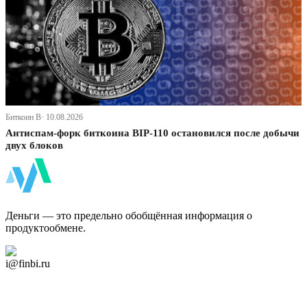
Биткоин В· 10.08.2026
Антиспам-форк биткоина BIP-110 остановился после добычи
двух блоков
ФинБи
Деньги — это предельно обобщённая информация о
продуктообмене.
Дзен Канал
i@finbi.ru
@finbi1
Мы в OK
Facebook