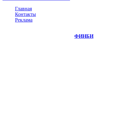
Главная
Контакты
Реклама
©
Copyright 2014-2026 Портал "
ФИНБИ
.РУ"
- новости
финансовых рынков.