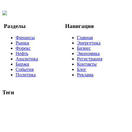
Twitter
YouTube
Google Новости
Разделы
Навигация
Финансы
Главная
Рынки
Энергетика
Форекс
Бизнес
Нефть
Экономика
Аналитика
Регистрация
Биржи
Контакты
События
Блог
Политика
Реклама
Теги
акции
биткоин
USD
рубль
крипторубль
кредит
ипотека
нефть
банки
прогнозы
рынки
brent
актив
недвижимость
ммвб
ПИФ
курс
евро
котировки
инвестиции
золото
доллар
биржа
индексы
сделка
криптовалюта
памп
брокер
все теги