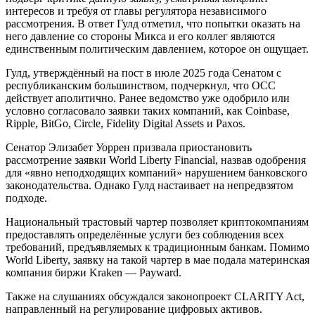
интересов и требуя от главы регулятора независимого
рассмотрения. В ответ Гулд отметил, что попытки оказать на
него давление со стороны Микса и его коллег являются
единственным политическим давлением, которое он ощущает.
Гулд, утверждённый на пост в июле 2025 года Сенатом с
республиканским большинством, подчеркнул, что OCC
действует аполитично. Ранее ведомство уже одобрило или
условно согласовало заявки таких компаний, как Coinbase,
Ripple, BitGo, Circle, Fidelity Digital Assets и Paxos.
Сенатор Элизабет Уоррен призвала приостановить
рассмотрение заявки World Liberty Financial, назвав одобрения
для «явно неподходящих компаний» нарушением банковского
законодательства. Однако Гулд настаивает на непредвзятом
подходе.
Национальный трастовый чартер позволяет криптокомпаниям
предоставлять определённые услуги без соблюдения всех
требований, предъявляемых к традиционным банкам. Помимо
World Liberty, заявку на такой чартер в мае подала материнская
компания биржи Kraken — Payward.
Также на слушаниях обсуждался законопроект CLARITY Act,
направленный на регулирование цифровых активов.