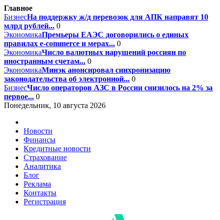
Главное
Бизнес
На поддержку ж/д перевозок для АПК направят 10
млрд рублей...
0
Экономика
Премьеры ЕАЭС договорились о единых
правилах e-commerce и мерах...
0
Экономика
Число валютных нарушений россиян по
иностранным счетам...
0
Экономика
Минэк анонсировал синхронизацию
законодательства об электронной...
0
Бизнес
Число операторов АЗС в России снизилось на 2% за
первое...
0
Понедельник, 10 августа 2026
Новости
Финансы
Кредитные новости
Страхование
Аналитика
Блог
Реклама
Контакты
Регистрация