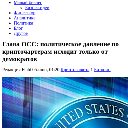
Малый бизнес
Бизнес-идеи
Финсектор
Аналитика
Политика
Блог
Другое
Глава OCC: политическое давление по
крипточартерам исходит только от
демократов
Редакция Finbi
05-июн, 01:20
Криптовалюта
1
Биткоин