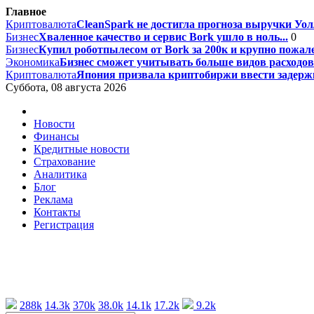
Главное
Криптовалюта
CleanSpark не достигла прогноза выручки Уолл
Бизнес
Хваленное качество и сервис Bork ушло в ноль...
0
Бизнес
Купил роботпылесом от Bork за 200к и крупно пожале
Экономика
Бизнес сможет учитывать больше видов расходов 
Криптовалюта
Япония призвала криптобиржи ввести задержк
Суббота, 08 августа 2026
Новости
Финансы
Кредитные новости
Страхование
Аналитика
Блог
Реклама
Контакты
Регистрация
288k
14.3k
370k
38.0k
14.1k
17.2k
9.2k