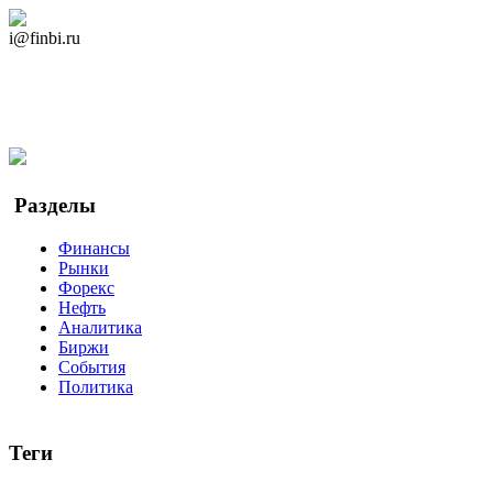
Дзен Канал
i@finbi.ru
@finbi1
Мы в OK
Facebook
Twitter
YouTube
Google Новости
Разделы
Финансы
Рынки
Форекс
Нефть
Аналитика
Биржи
События
Политика
Теги