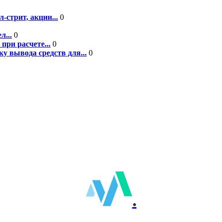
-стрит, акции...
0
л...
0
при расчете...
0
у вывода средств для...
0
.