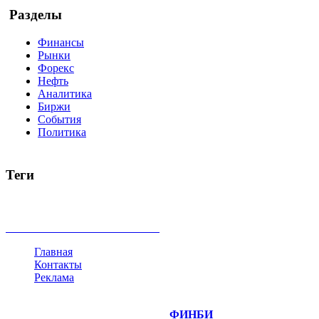
Разделы
Финансы
Рынки
Форекс
Нефть
Аналитика
Биржи
События
Политика
Теги
акции
биткоин
USD
рубль
крипторубль
кредит
ипотека
доллар
биржа
индексы
сделка
криптовалюта
памп
броке
все теги
Главная
Контакты
Реклама
©
Copyright 2014-2026 Портал "
ФИНБИ
.РУ"
- новости фина