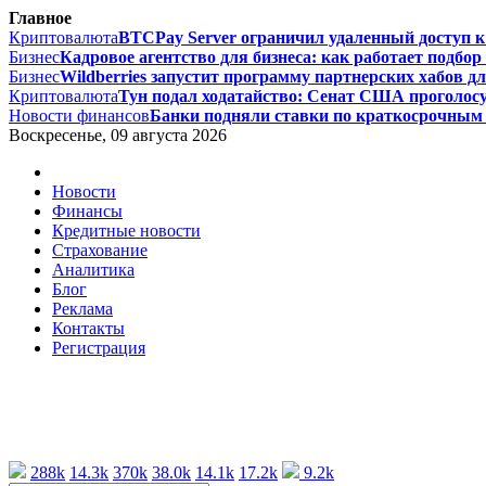
Главное
Криптовалюта
BTCPay Server ограничил удаленный доступ к L
Бизнес
Кадровое агентство для бизнеса: как работает подбор 
Бизнес
Wildberries запустит программу партнерских хабов дл
Криптовалюта
Тун подал ходатайство: Сенат США проголосу
Новости финансов
Банки подняли ставки по краткосрочным 
Воскресенье, 09 августа 2026
Новости
Финансы
Кредитные новости
Страхование
Аналитика
Блог
Реклама
Контакты
Регистрация
288k
14.3k
370k
38.0k
14.1k
17.2k
9.2k