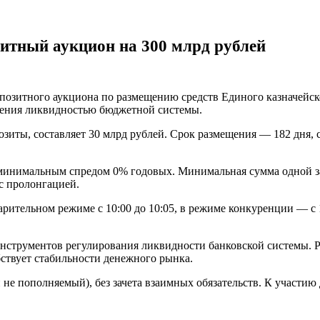
зитный аукцион на 300 млрд рублей
епозитного аукциона по размещению средств Единого казначейс
вления ликвидностью бюджетной системы.
иты, составляет 30 млрд рублей. Срок размещения — 182 дня, с 
инимальным спредом 0% годовых. Минимальная сумма одной зая
с пролонгацией.
дварительном режиме с 10:00 до 10:05, в режиме конкуренции — с
нструментов регулирования ликвидности банковской системы. Р
бствует стабильности денежного рынка.
 не пополняемый), без зачета взаимных обязательств. К участи