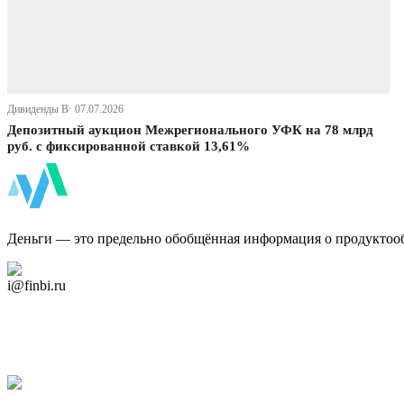
Дивиденды В· 07.07.2026
Депозитный аукцион Межрегионального УФК на 78 млрд
руб. с фиксированной ставкой 13,61%
ФинБи
Деньги — это предельно обобщённая информация о продуктоо
Дзен Канал
i@finbi.ru
@finbi1
Мы в OK
Facebook
Twitter
YouTube
Google Новости