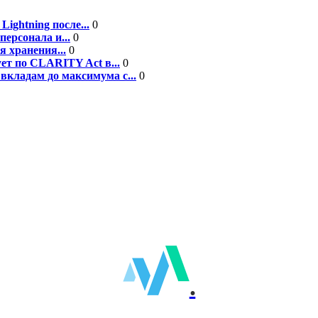
ightning после...
0
персонала и...
0
я хранения...
0
ет по CLARITY Act в...
0
вкладам до максимума с...
0
.