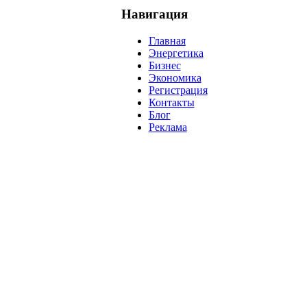
Навигация
Главная
Энергетика
Бизнес
Экономика
Регистрация
Контакты
Блог
Реклама
нефть
банки
прогнозы
рынки
brent
актив
недвижимость
р
нсовых рынков.