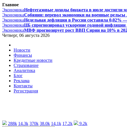
Главное
Экономика
Нефтегазовые доходы бюджета в июле достигли ма
Экономика
Собянин: перевод экономики на военные рельсы л
Экономика
Недельная дефляция в России составила 0,02% — 
Экономика
ЦБ спрогнозировал ускорение годовой инфляции д
Экономика
МВФ прогнозирует рост ВВП Сирии на 10% в 2026 
Четверг, 06 августа 2026
Новости
Финансы
Кредитные новости
Страхование
Аналитика
Блог
Реклама
Контакты
Регистрация
288k
14.3k
370k
38.0k
14.1k
17.2k
9.2k