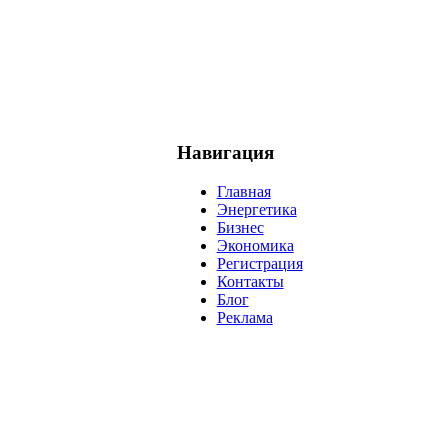
Навигация
Главная
Энергетика
Бизнес
Экономика
Регистрация
Контакты
Блог
Реклама
нефть
банки
прогнозы
рынки
brent
актив
недвижимость
р