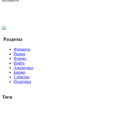
i@finbi.ru
@finbi1
Мы в OK
Facebook
Twitter
YouTube
Google Новости
Разделы
Финансы
Рынки
Форекс
Нефть
Аналитика
Биржи
События
Политика
Теги
акции
биткоин
USD
рубль
крипторубль
кредит
ипотека
доллар
биржа
индексы
сделка
криптовалюта
памп
броке