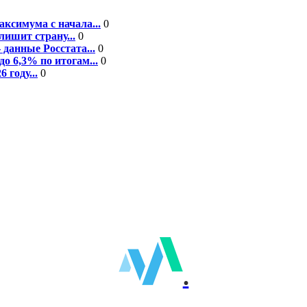
ксимума с начала...
0
ишит страну...
0
данные Росстата...
0
о 6,3% по итогам...
0
году...
0
.