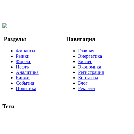
Мы в OK
Facebook
Twitter
YouTube
Google Новости
Разделы
Навигация
Финансы
Главная
Рынки
Энергетика
Форекс
Бизнес
Нефть
Экономика
Аналитика
Регистрация
Биржи
Контакты
События
Блог
Политика
Реклама
Теги
акции
биткоин
USD
рубль
крипторубль
кредит
ипотека
нефть
банки
прогнозы
рынки
brent
актив
недвижимость
ммвб
ПИФ
курс
евро
котировки
инвестиции
золото
доллар
биржа
индексы
сделка