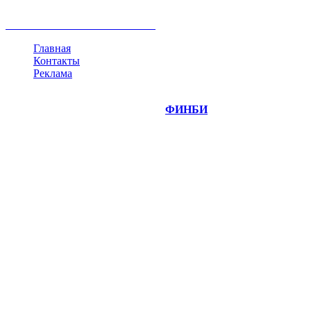
криптовалюта
памп
брокер
все теги
Главная
Контакты
Реклама
©
Copyright 2014-2026 Портал "
ФИНБИ
.РУ"
- новости
финансовых рынков.