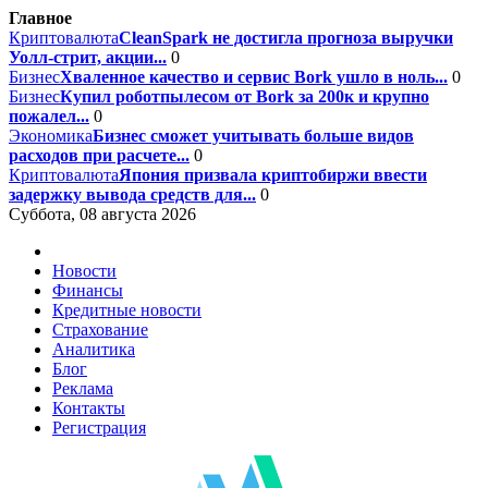
Главное
Криптовалюта
CleanSpark не достигла прогноза выручки
Уолл-стрит, акции...
0
Бизнес
Хваленное качество и сервис Bork ушло в ноль...
0
Бизнес
Купил роботпылесом от Bork за 200к и крупно
пожалел...
0
Экономика
Бизнес сможет учитывать больше видов
расходов при расчете...
0
Криптовалюта
Япония призвала криптобиржи ввести
задержку вывода средств для...
0
Суббота, 08 августа 2026
Новости
Финансы
Кредитные новости
Страхование
Аналитика
Блог
Реклама
Контакты
Регистрация