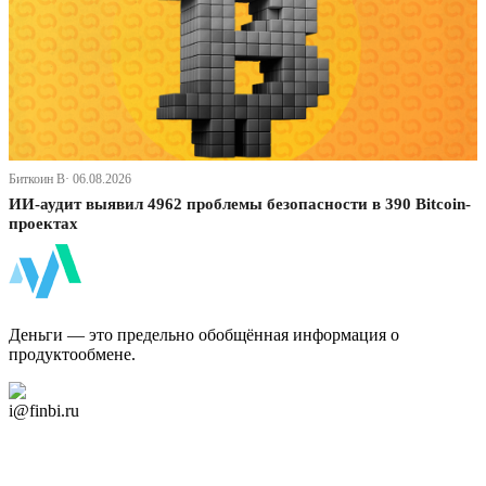
Биткоин В· 06.08.2026
ИИ-аудит выявил 4962 проблемы безопасности в 390 Bitcoin-
проектах
ФинБи
Деньги — это предельно обобщённая информация о
продуктообмене.
Дзен Канал
i@finbi.ru
@finbi1
Мы в OK
Facebook