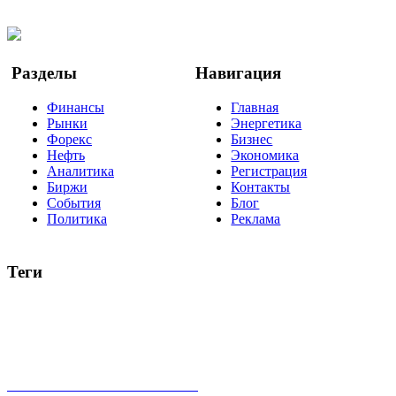
Twitter
YouTube
Google Новости
Разделы
Навигация
Финансы
Главная
Рынки
Энергетика
Форекс
Бизнес
Нефть
Экономика
Аналитика
Регистрация
Биржи
Контакты
События
Блог
Политика
Реклама
Теги
акции
биткоин
USD
рубль
крипторубль
кредит
ипотека
нефть
банки
прогнозы
рынки
brent
актив
недвижимость
ммвб
ПИФ
курс
евро
котировки
инвестиции
золото
доллар
биржа
индексы
сделка
криптовалюта
памп
брокер
все теги