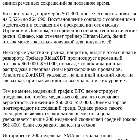
единовременных сокращений за последнее время.
Биткоин упал до примерно $61 300, после чего восстановился
на 5,52% до $64 690. Восстановление совпало с сообщениями
о достижении соглашения о прекращении огня между
Израилем и Ливаном, что временно снизило геополитические
риски. Однако, как отмечает трейдер Hitman42.eth, бычий
отскок может оказаться ловушкой для покупателей.
Некоторые участники рынка, напротив, видят в этом сигнал к
развороту. Трейдер RidaaXBT прогнозирует временный
отскок к $69 000–$70 000, полагая, что ликвидационная
распродажа исчерпала силы краткосрочных продавцов.
Аналитик ZordXBT указывает на длинный нижний хвост на
свечах как признак активного выкупа на низких уровнях.
Тем не менее, недельный график BTC демонстрирует
продолжение пробоя медвежьего флага, что сохраняет
вероятность снижения к $50 000–$52 000. Объёмы торгов
подтверждают нисходящий тренд. Однако риски такого
сценария не являются окончательными: пока цена
удерживается выше 200-недельной скользящей средней (около
$61 800), быки сохраняют шансы на отскок.
Исторически 200-недельная SMA выступала зоной