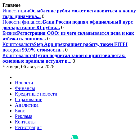
Главное
Инвестиции
Ослабление рубля может остановиться к концу
года: динамика...
0
Новости финансов
Банк России поднял официальный курс
доллара выше 81 рубля...
0
Бизнес
Регистрация ООО: из чего складывается цена и как
избежать лишних...
0
Криптовалюта
Step App прекращает работу, токен FITFI
потерял 99,9% стоимости...
0
Криптовалюта
Путин подписал закон о криптовалютах:
основные правила вступят в...
0
Четверг, 06 августа 2026
Новости
Финансы
Кредитные новости
Страхование
Аналитика
Блог
Реклама
Контакты
Регистрация