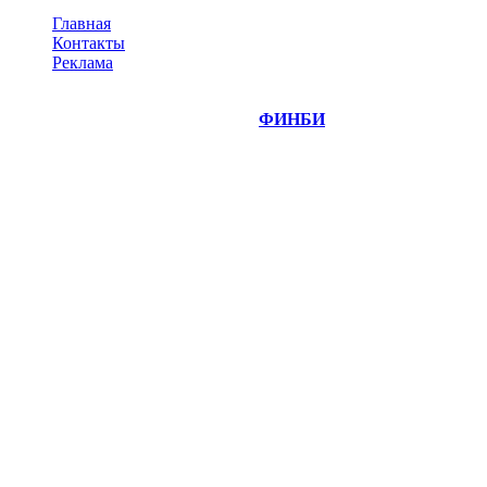
Главная
Контакты
Реклама
©
Copyright 2014-2026 Портал "
ФИНБИ
.РУ"
- новости
финансовых рынков.