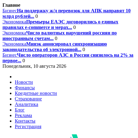
Главное
Бизнес
На поддержку ж/д перевозок для АПК направят 10
млрд рублей...
0
Экономика
Премьеры ЕАЭС договорились о единых
правилах e-commerce и мерах...
0
Экономика
Число валютных нарушений россиян по
иностранным счетам...
0
Экономика
Минэк анонсировал синхронизацию
законодательства об электронной...
0
Бизнес
Число операторов АЗС в России снизилось на 2% за
первое...
0
Понедельник, 10 августа 2026
Новости
Финансы
Кредитные новости
Страхование
Аналитика
Блог
Реклама
Контакты
Регистрация