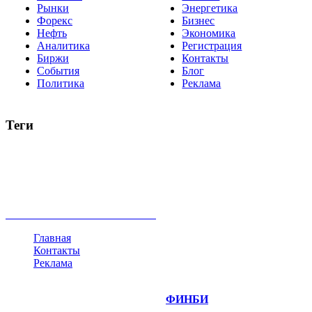
Рынки
Энергетика
Форекс
Бизнес
Нефть
Экономика
Аналитика
Регистрация
Биржи
Контакты
События
Блог
Политика
Реклама
Теги
акции
биткоин
USD
рубль
крипторубль
кредит
ипотека
нефть
банки
прогнозы
рынки
brent
актив
недвижимость
ммвб
ПИФ
курс
евро
котировки
инвестиции
золото
доллар
биржа
индексы
сделка
криптовалюта
памп
брокер
все теги
Главная
Контакты
Реклама
©
Copyright 2014-2026 Портал "
ФИНБИ
.РУ"
- новости
финансовых рынков.