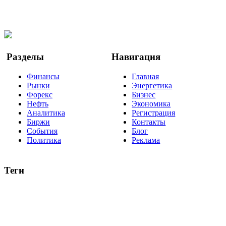
Facebook
Twitter
YouTube
Google Новости
Разделы
Навигация
Финансы
Главная
Рынки
Энергетика
Форекс
Бизнес
Нефть
Экономика
Аналитика
Регистрация
Биржи
Контакты
События
Блог
Политика
Реклама
Теги
акции
биткоин
USD
рубль
крипторубль
кредит
ипотека
нефть
банки
прогнозы
рынки
brent
актив
недвижимость
ммвб
ПИФ
курс
евро
котировки
инвестиции
золото
доллар
биржа
индексы
сделка
криптовалюта
памп
брокер