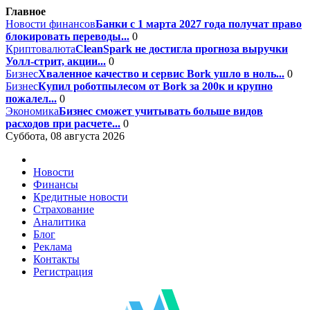
Главное
Новости финансов
Банки с 1 марта 2027 года получат право
блокировать переводы...
0
Криптовалюта
CleanSpark не достигла прогноза выручки
Уолл-стрит, акции...
0
Бизнес
Хваленное качество и сервис Bork ушло в ноль...
0
Бизнес
Купил роботпылесом от Bork за 200к и крупно
пожалел...
0
Экономика
Бизнес сможет учитывать больше видов
расходов при расчете...
0
Суббота, 08 августа 2026
Новости
Финансы
Кредитные новости
Страхование
Аналитика
Блог
Реклама
Контакты
Регистрация