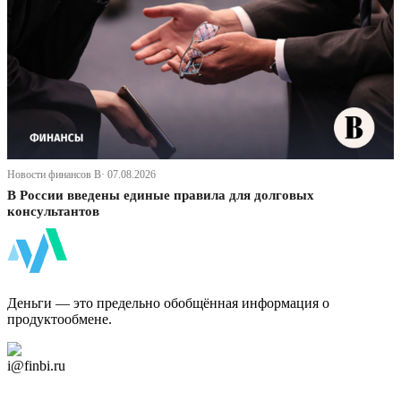
Новости финансов В· 07.08.2026
В России введены единые правила для долговых
консультантов
ФинБи
Деньги — это предельно обобщённая информация о
продуктообмене.
Дзен Канал
i@finbi.ru
@finbi1
Мы в OK