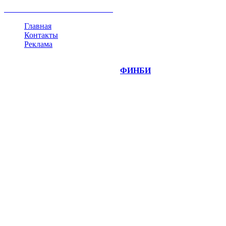
все теги
Главная
Контакты
Реклама
©
Copyright 2014-2026 Портал "
ФИНБИ
.РУ"
- новости
финансовых рынков.