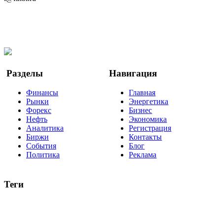
@finbi1
Мы в OK
Facebook
Twitter
YouTube
Google Новости
Разделы
Навигация
Финансы
Главная
Рынки
Энергетика
Форекс
Бизнес
Нефть
Экономика
Аналитика
Регистрация
Биржи
Контакты
События
Блог
Политика
Реклама
Теги
акции
биткоин
USD
рубль
крипторубль
кредит
ипотека
нефть
банки
прогнозы
рынки
brent
актив
недвижимость
ммвб
ПИФ
курс
евро
котировки