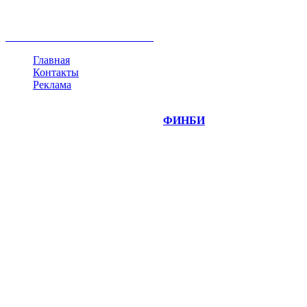
инвестиции
золото
доллар
биржа
индексы
сделка
криптовалюта
памп
брокер
все теги
Главная
Контакты
Реклама
©
Copyright 2014-2026 Портал "
ФИНБИ
.РУ"
- новости
финансовых рынков.