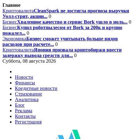
Главное
Криптовалюта
CleanSpark не достигла прогноза выручки
Уолл-стрит, акции...
0
Бизнес
Хваленное качество и сервис Bork ушло в ноль...
0
Бизнес
Купил роботпылесом от Bork за 200к и крупно
пожалел...
0
Экономика
Бизнес сможет учитывать больше видов
расходов при расчете...
0
Криптовалюта
Япония призвала криптобиржи ввести
задержку вывода средств для...
0
Суббота, 08 августа 2026
Новости
Финансы
Кредитные новости
Страхование
Аналитика
Блог
Реклама
Контакты
Регистрация