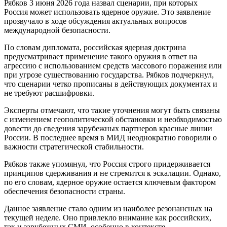
Рябков 3 июня 2026 года назвал сценарии, при которых
Россия может использовать ядерное оружие. Это заявление
прозвучало в ходе обсуждения актуальных вопросов
международной безопасности.
По словам дипломата, российская ядерная доктрина
предусматривает применение такого оружия в ответ на
агрессию с использованием средств массового поражения или
при угрозе существованию государства. Рябков подчеркнул,
что сценарии четко прописаны в действующих документах и
не требуют расшифровки.
Эксперты отмечают, что такие уточнения могут быть связаны
с изменением геополитической обстановки и необходимостью
довести до сведения зарубежных партнеров красные линии
России. В последнее время в МИД неоднократно говорили о
важности стратегической стабильности.
Рябков также упомянул, что Россия строго придерживается
принципов сдерживания и не стремится к эскалации. Однако,
по его словам, ядерное оружие остается ключевым фактором
обеспечения безопасности страны.
Данное заявление стало одним из наиболее резонансных на
текущей неделе. Оно привлекло внимание как российских,
так и зарубежных СМИ, особенно в контексте