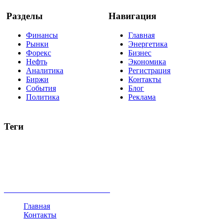
Разделы
Навигация
Финансы
Главная
Рынки
Энергетика
Форекс
Бизнес
Нефть
Экономика
Аналитика
Регистрация
Биржи
Контакты
События
Блог
Политика
Реклама
Теги
акции
биткоин
USD
рубль
крипторубль
кредит
ипотека
нефть
банки
прогнозы
рынки
brent
актив
недвижимость
ммвб
ПИФ
курс
евро
котировки
инвестиции
золото
доллар
биржа
индексы
сделка
криптовалюта
памп
брокер
все теги
Главная
Контакты