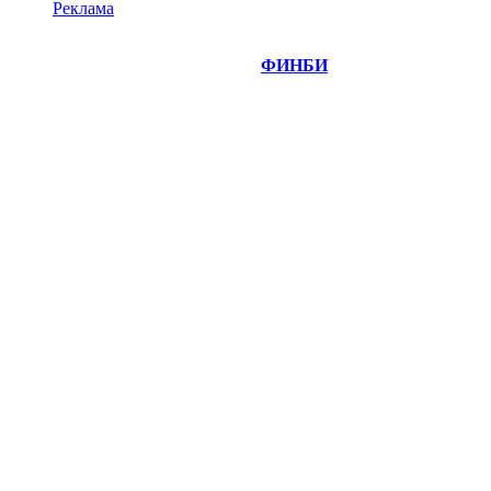
Реклама
©
Copyright 2014-2026 Портал "
ФИНБИ
.РУ"
- новости
финансовых рынков.