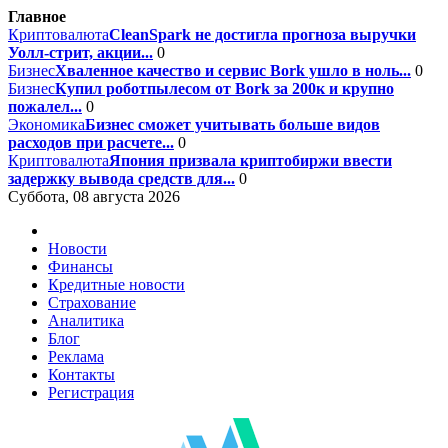
Главное
Криптовалюта
CleanSpark не достигла прогноза выручки
Уолл-стрит, акции...
0
Бизнес
Хваленное качество и сервис Bork ушло в ноль...
0
Бизнес
Купил роботпылесом от Bork за 200к и крупно
пожалел...
0
Экономика
Бизнес сможет учитывать больше видов
расходов при расчете...
0
Криптовалюта
Япония призвала криптобиржи ввести
задержку вывода средств для...
0
Суббота, 08 августа 2026
Новости
Финансы
Кредитные новости
Страхование
Аналитика
Блог
Реклама
Контакты
Регистрация