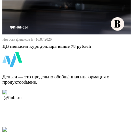
Новости финансов В· 16.07.2026
ЦБ повысил курс доллара выше 78 рублей
ФинБи
Деньги — это предельно обобщённая информация о
продуктообмене.
Дзен Канал
i@finbi.ru
@finbi1
Мы в OK
Facebook
Twitter
YouTube
Google Новости