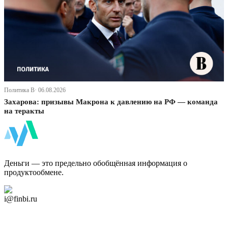
Политика В· 06.08.2026
Захарова: призывы Макрона к давлению на РФ — команда
на теракты
ФинБи
Деньги — это предельно обобщённая информация о
продуктообмене.
Дзен Канал
i@finbi.ru
@finbi1
Мы в OK
Facebook