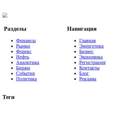
Twitter
YouTube
Google Новости
Разделы
Навигация
Финансы
Главная
Рынки
Энергетика
Форекс
Бизнес
Нефть
Экономика
Аналитика
Регистрация
Биржи
Контакты
События
Блог
Политика
Реклама
Теги
акции
биткоин
USD
рубль
крипторубль
кредит
ипотека
нефть
банки
прогнозы
рынки
brent
актив
недвижимость
ммвб
ПИФ
курс
евро
котировки
инвестиции
золото
доллар
биржа
индексы
сделка
криптовалюта
памп
брокер
все теги