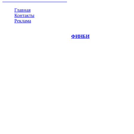
Главная
Контакты
Реклама
©
Copyright 2014-2026 Портал "
ФИНБИ
.РУ"
- новости
финансовых рынков.