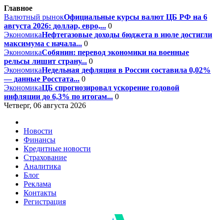
Главное
Валютный рынок
Официальные курсы валют ЦБ РФ на 6
августа 2026: доллар, евро,...
0
Экономика
Нефтегазовые доходы бюджета в июле достигли
максимума с начала...
0
Экономика
Собянин: перевод экономики на военные
рельсы лишит страну...
0
Экономика
Недельная дефляция в России составила 0,02%
— данные Росстата...
0
Экономика
ЦБ спрогнозировал ускорение годовой
инфляции до 6,3% по итогам...
0
Четверг, 06 августа 2026
Новости
Финансы
Кредитные новости
Страхование
Аналитика
Блог
Реклама
Контакты
Регистрация