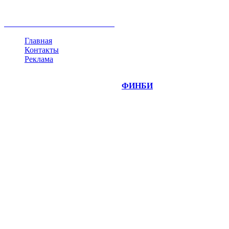
инвестиции
золото
доллар
биржа
индексы
сделка
криптовалюта
памп
брокер
все теги
Главная
Контакты
Реклама
©
Copyright 2014-2026 Портал "
ФИНБИ
.РУ"
- новости
финансовых рынков.