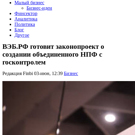
Малый бизнес
Бизнес-идеи
Финсектор
Аналитика
Политика
Блог
Другое
ВЭБ.РФ готовит законопроект о
создании объединенного НПФ с
госконтролем
Редакция Finbi
03-июн, 12:39
Бизнес