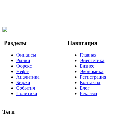
@finbi1
Мы в OK
Facebook
Twitter
YouTube
Google Новости
Разделы
Навигация
Финансы
Главная
Рынки
Энергетика
Форекс
Бизнес
Нефть
Экономика
Аналитика
Регистрация
Биржи
Контакты
События
Блог
Политика
Реклама
Теги
акции
биткоин
USD
рубль
крипторубль
кредит
ипотека
нефть
банки
прогнозы
рынки
brent
актив
недвижимость
ммвб
ПИФ
курс
евро
котировки