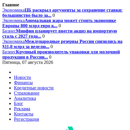
Главное
Экономика
ЦБ раскрыл аргументы за сохранение ставки:
большинство было за...
0
Экономика
Аномальная жара может стоить экономике
Европы 800 млрд евро к...
0
Бизнес
Минфин планирует ввести акциз на импортную
сталь с 2027 года...
0
Экономика
Международные резервы России снизились на
$11,8 млрд за неделю...
0
Бизнес
Крупный производитель упаковки для молочной
продукции в России...
0
Пятница, 07 августа 2026
Новости
Финансы
Кредитные новости
Страхование
Аналитика
Блог
Реклама
Контакты
Регистрация