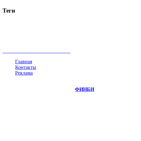
Теги
акции
биткоин
USD
рубль
крипторубль
кредит
ипотека
нефть
банки
прогнозы
рынки
brent
актив
недвижимость
ммвб
ПИФ
курс
евро
котировки
инвестиции
золото
доллар
биржа
индексы
сделка
криптовалюта
памп
брокер
все теги
Главная
Контакты
Реклама
©
Copyright 2014-2026 Портал "
ФИНБИ
.РУ"
- новости
финансовых рынков.