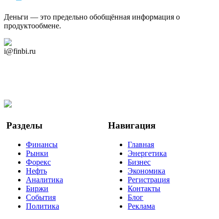
Деньги — это предельно обобщённая информация о
продуктообмене.
Дзен Канал
i@finbi.ru
@finbi1
Мы в OK
Facebook
Twitter
YouTube
Google Новости
Разделы
Навигация
Финансы
Главная
Рынки
Энергетика
Форекс
Бизнес
Нефть
Экономика
Аналитика
Регистрация
Биржи
Контакты
События
Блог
Политика
Реклама