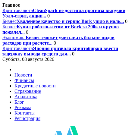
Главное
Криптовалюта
CleanSpark не достигла прогноза выручки
Уолл-стрит, акции...
0
Бизнес
Хваленное качество и сервис Bork ушло в ноль...
0
Бизнес
Купил роботпылесом от Bork за 200к и крупно
пожалел...
0
Экономика
Бизнес сможет учитывать больше видов
расходов при расчете...
0
Криптовалюта
Япония призвала криптобиржи ввести
задержку вывода средств для...
0
Суббота, 08 августа 2026
Новости
Финансы
Кредитные новости
Страхование
Аналитика
Блог
Реклама
Контакты
Регистрация