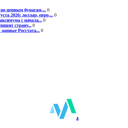
по ценным бумагам,...
0
а 2026: доллар, евро,...
0
ксимума с начала...
0
ишит страну...
0
данные Росстата...
0
.