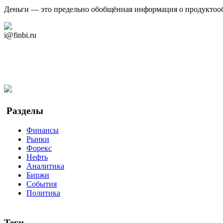
Деньги — это предельно обобщённая информация о продуктоо
Дзен Канал
i@finbi.ru
@finbi1
Мы в OK
Facebook
Twitter
YouTube
Google Новости
Разделы
Финансы
Рынки
Форекс
Нефть
Аналитика
Биржи
События
Политика
Теги