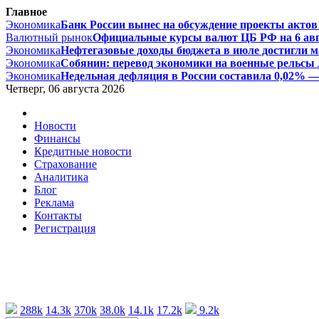
Главное
Экономика
Банк России вынес на обсуждение проекты актов 
Валютный рынок
Официальные курсы валют ЦБ РФ на 6 август
Экономика
Нефтегазовые доходы бюджета в июле достигли ма
Экономика
Собянин: перевод экономики на военные рельсы л
Экономика
Недельная дефляция в России составила 0,02% — 
Четверг, 06 августа 2026
Новости
Финансы
Кредитные новости
Страхование
Аналитика
Блог
Реклама
Контакты
Регистрация
288k
14.3k
370k
38.0k
14.1k
17.2k
9.2k